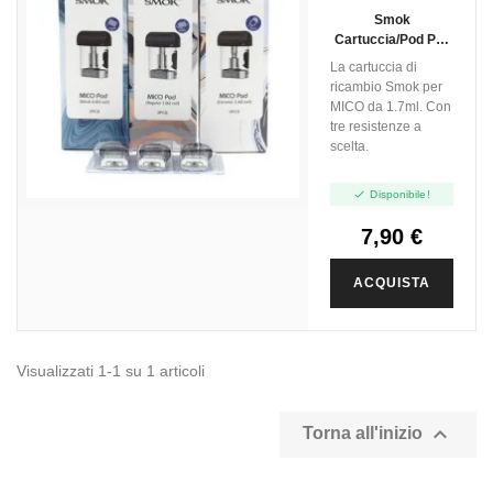
TIRO IN GUANCIA
Smok
MTL
Cartuccia/pod Per
MICO - 1.7ml - 3pz
La cartuccia di
ricambio Smok per
MICO da 1.7ml. Con
tre resistenze a
scelta.

Disponibile!
7,90 €
ACQUISTA
Visualizzati 1-1 su 1 articoli

Torna all'inizio