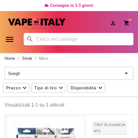
Consegna in 1-3 giorni

0




Home
Smok
Mico

Scegli



Prezzo
Tipo di tiro
Disponibilità
Visualizzati 1-1 su 1 articoli
TIRO DI GUANCIA
MTL