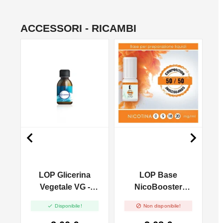
ACCESSORI - RICAMBI
NO


a
LOP Glicerina
LOP Base
Vegetale VG -
NicoBooster
50ml In 120ml
50/50 - 10ml


Disponibile!
Non disponibile!