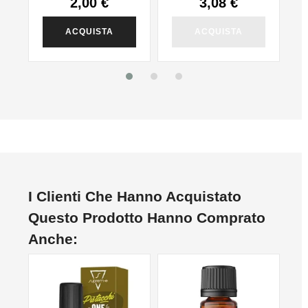
2,00 €
3,08 €
ACQUISTA
ACQUISTA
I Clienti Che Hanno Acquistato
Questo Prodotto Hanno Comprato
Anche:
NO