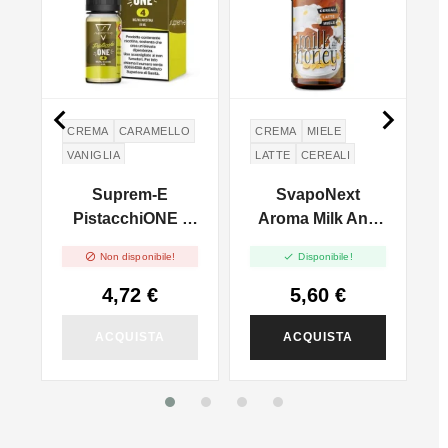


CREMA
CARAMELLO
CREMA
MIELE
VANIGLIA
LATTE
CEREALI
PISTACCHIO
CREMA DI LATTE
a
Suprem-E
SvapoNext
BRANDY
-
PistacchiONE -
Aroma Milk And
10ml
Honey - Next


Non disponibile!
Disponibile!
Flavour - 10ml
4,72 €
5,60 €
ACQUISTA
ACQUISTA