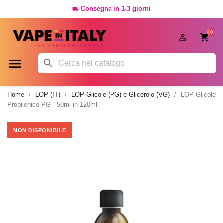
Consegna in 1-3 giorni

0




Home
LOP (IT)
LOP Glicole (PG) e Glicerolo (VG)
LOP Glicole
Propilenico PG - 50ml in 120ml
NON DISPONIBILE