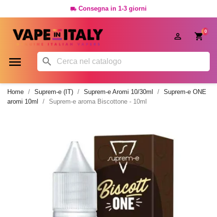
Consegna in 1-3 giorni

0




Home
Suprem-e (IT)
Suprem-e Aromi 10/30ml
Suprem-e ONE
aromi 10ml
Suprem-e aroma Biscottone - 10ml