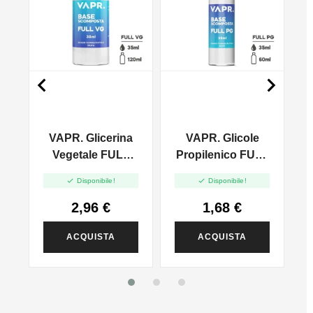


VAPR. Glicerina
VAPR. Glicole
l
Vegetale FULL
Propilenico FULL
VG - 35ml In
PG - 35ml In 60ml


Disponibile!
Disponibile!
120ml
2,96 €
1,68 €
ACQUISTA
ACQUISTA