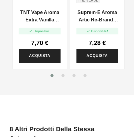
THÈ VERDE
a
TNT Vape Aroma
Suprem-E Aroma
d
Extra Vanilla
Artic Re-Brand -
Deluxe - 10ml
10ml


Disponibile!
Disponibile!
7,70 €
7,28 €
ACQUISTA
ACQUISTA
8 Altri Prodotti Della Stessa