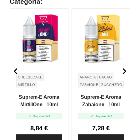
Categoria:


CHEESECAKE
ARANCIA
CACAO
MIRTILLO
ZABAIONE
ZUCCHERO
CREMA
Suprem-E Aroma
Suprem-E Aroma
MirtillOne - 10ml
Zabaione - 10ml


Disponibile!
Disponibile!
8,84 €
7,28 €