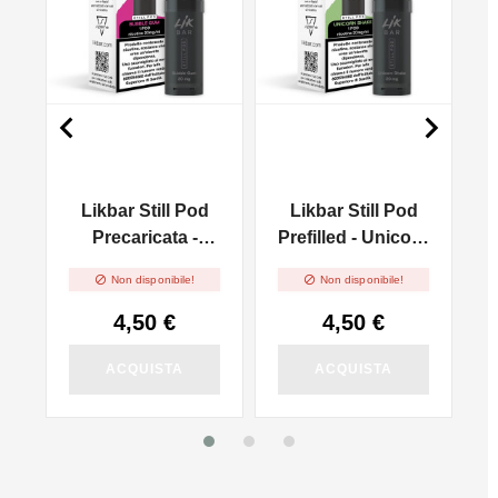


Likbar Still Pod
Likbar Still Pod
ue
Precaricata -
Prefilled - Unicorn
Bubble Gum
Shake


Non disponibile!
Non disponibile!
4,50 €
4,50 €
ACQUISTA
ACQUISTA