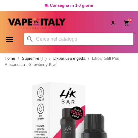
Consegna in 1-3 giorni

0




Home
Suprem-e (IT)
Likbar usa e getta
Likbar Still Pod
Precaricata - Strawberry Kiwi