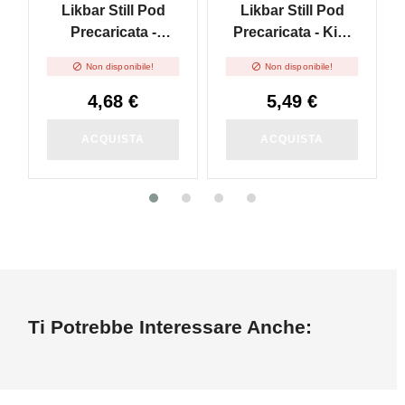
Likbar Still Pod
Likbar Still Pod
Precaricata -
Precaricata - Kiwi
Watermelon Ice
Passion Guava


Non disponibile!
Non disponibile!
4,68 €
5,49 €
ACQUISTA
ACQUISTA
Ti Potrebbe Interessare Anche: