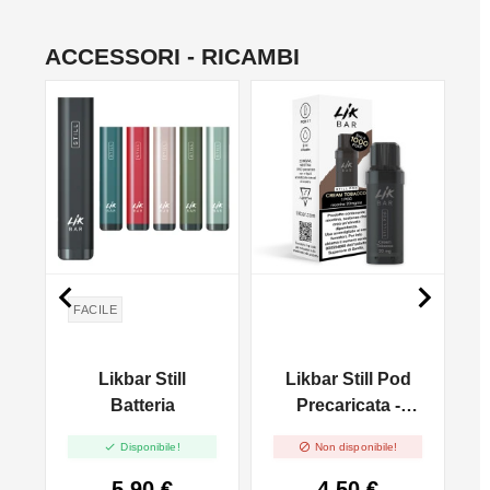
ACCESSORI - RICAMBI
NON DISPONIBILE


FACILE
Likbar Still
Likbar Still Pod
wi
Batteria
Precaricata -
Cream Tobacco


Disponibile!
Non disponibile!
5,90 €
4,50 €