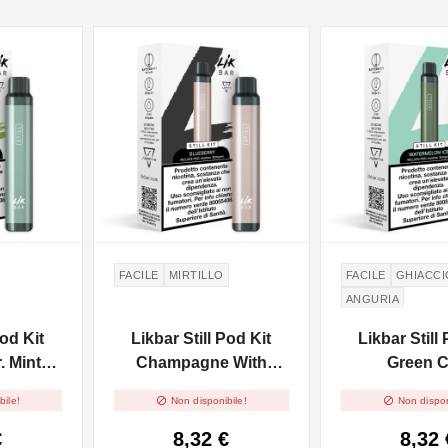
NON DISPONIBILE
NON DISPONIBILE
FACILE
MIRTILLO
FACILE
GHIACCI
ANGURIA
Pod Kit
Likbar Still Pod Kit
Likbar Still
. Mint
Champagne With
Green 
 20mg/ml
Blueberry Prefilled -
Watermelo


bile!
Non disponibile!
Non dispon
20mg/ml
Precericata -
€
8,32 €
8,32 