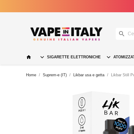




SIGARETTE ELETTRONICHE
ATOMIZZA
Home
Suprem-e (IT)
Likbar usa e getta
Likbar Still 