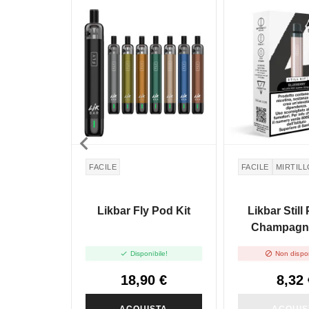
NON DISPONIBILE

FACILE
FACILE
MIRTILL
Likbar Fly Pod Kit
Likbar Still
Champagne
Blueberry Pre


Disponibile!
Non dispon
20mg/
18,90 €
8,32 
ACQUISTA
ACQUIS