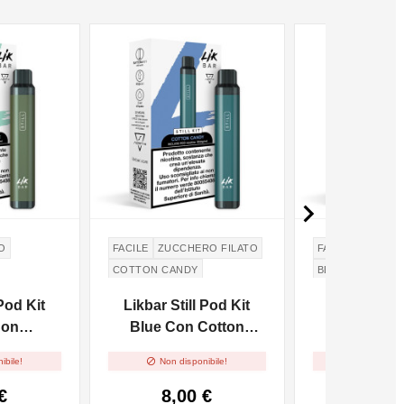
NON DISPONIBILE
NON DISPONIBILE

O
FACILE
ZUCCHERO FILATO
FACILE
COTTON CANDY
BEVANDA ENERG
 Pod Kit
Likbar Still Pod Kit
Likbar Stil
Con
Blue Con Cotton
Red Con Bu
n Ice
Candy Precaricata -
Precaricata 


ibile!
Non disponibile!
Non dispo
 20mg/ml
20mg/ml
€
8,00 €
8,32