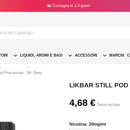
Consegna in 1-3 giorni




TORI
LIQUIDI, AROMI E BASI
ACCESSORI
MARCHI
C
Pod Precaricata - Mr. Berry
LIKBAR STILL POD
4,68 €
Tasse incluse
Nicotina: 20mg/ml