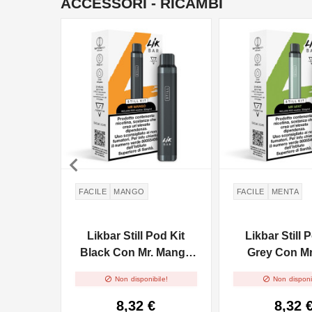
ACCESSORI - RICAMBI
NON DISPONIBILE
NON DISPONIBILE

FACILE
MANGO
FACILE
MENTA
Likbar Still Pod Kit
Likbar Still 
Black Con Mr. Mango
Grey Con Mr
Precaricata - 20mg/ml
Precaricata -


Non disponibile!
Non disponi
8,32 €
8,32 