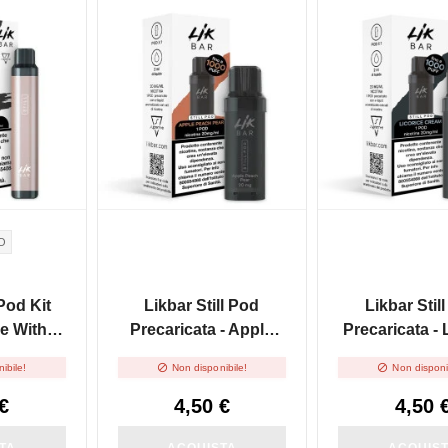
O
 Pod Kit
Likbar Still Pod
Likbar Stil
 With
Precaricata - Apple
Precaricata - 
filled -
Peach Pear
Cream


ibile!
Non disponibile!
Non disponi
ml
€
4,50 €
4,50 
TA
ACQUISTA
ACQUIS