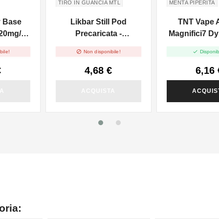
TIRO IN GUANCIA MTL
MENTA PIPERITA
PEPPERMINT
EU
y Base
Likbar Still Pod
TNT Vape 
 20mg/ml
Precaricata -
Magnifici7 Dy
Watermelon Ice
10ml


bile!
Non disponibile!
Disponib
€
4,68 €
6,16 
TA
ACQUISTA
ACQUIS
oria: