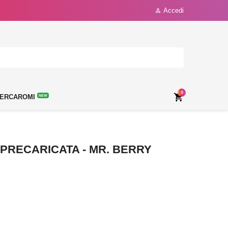
Accedi

0

ERCAROMI
NEW
 PRECARICATA - MR. BERRY