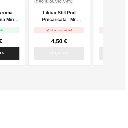
TIRO IN GUANCIA MTL
CALYPTUS
Aroma
Likbar Still Pod
Likbar St
na Mint -
Precaricata - Mr.
Precaricata
Mango
Crambe


ile!
Non disponibile!
Non dispo
€
4,50 €
4,50
TA
ACQUISTA
ACQUI