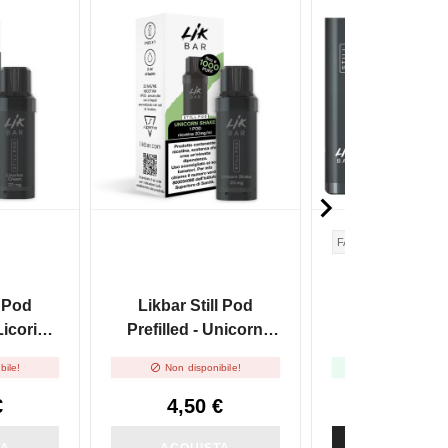

FACILE
l Pod
Likbar Still Pod
Likbar Still Ba
Licorice
Prefilled - Unicorn
Shake


bile!
Non disponibile!
Disponibile
€
4,50 €
5,90 €
TA
ACQUISTA
ACQUIST