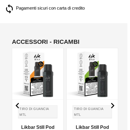
Pagamenti sicuri con carta di credito
ACCESSORI - RICAMBI


TIRO DI GUANCIA
TIRO DI GUANCIA
MTL
MTL
TIRO IN GUANCIA
TIRO IN GUANCIA
Likbar Still Pod
Likbar Still Pod
MTL
MTL