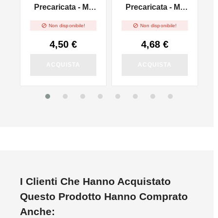
r
Precaricata - Mr.
Precaricata - Mr.
Mango
Mint


Non disponibile!
Non disponibile!
4,50 €
4,68 €
ACQUISTA
ACQUISTA
I Clienti Che Hanno Acquistato
Questo Prodotto Hanno Comprato
Anche: