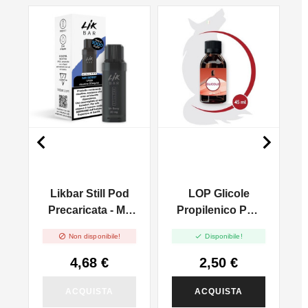
NO


Likbar Still Pod
LOP Glicole
.
Precaricata - Mr.
Propilenico PG -
Berry
45ml In 120ml


Non disponibile!
Disponibile!
4,68 €
2,50 €
ACQUISTA
ACQUISTA