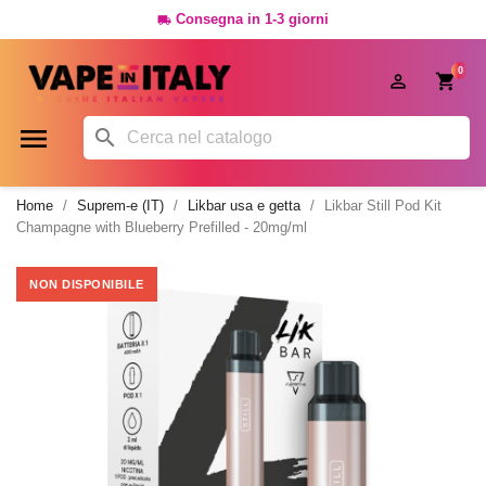
Consegna in 1-3 giorni

0




Home
Suprem-e (IT)
Likbar usa e getta
Likbar Still Pod Kit
Champagne with Blueberry Prefilled - 20mg/ml
NON DISPONIBILE