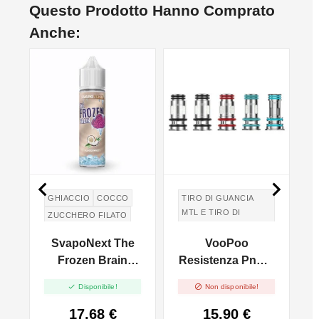
Questo Prodotto Hanno Comprato
Anche:
NO


GHIACCIO
COCCO
TIRO DI GUANCIA
MTL E TIRO DI
ZUCCHERO FILATO
POLMONI DTL
COTTON CANDY
e
SvapoNext The
VooPoo
S
TIRO IN GUANCIA
MTL E TIRO DI
pe
Frozen Brain
Resistenza PnP X
POLMONI DTL
Cocosweet -
- 5pz


Disponibile!
Non disponibile!
Aroma Shot 20ml
17,68 €
15,90 €