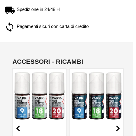
Spedizione in 24/48 H
Pagamenti sicuri con carta di credito
ACCESSORI - RICAMBI
NON DISPONIBILE
NON DISPONIBILE
NO

