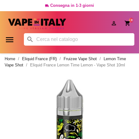
Consegna in 1-3 giorni

0




Home
Eliquid France (FR)
Fruizee Vape Shot
Lemon Time
Vape Shot
Eliquid France Lemon Time Lemon - Vape Shot 10ml