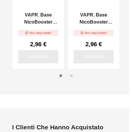
VAPR. Base
VAPR. Base
l
NicoBooster
NicoBooster
50/50 - 10ml
70/30 - 10ml


Non disponibile!
Non disponibile!
2,96 €
2,96 €
ACQUISTA
ACQUISTA
I Clienti Che Hanno Acquistato