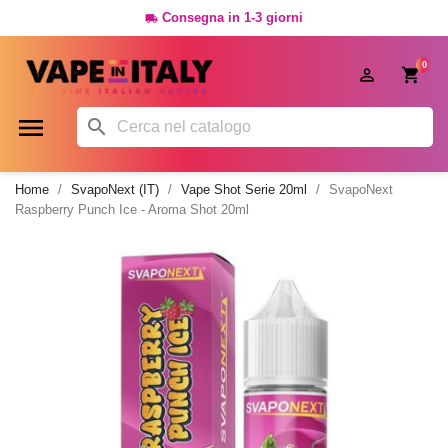
Consegna in 1-3 giorni

0




Home
SvapoNext (IT)
Vape Shot Serie 20ml
SvapoNext
Raspberry Punch Ice - Aroma Shot 20ml