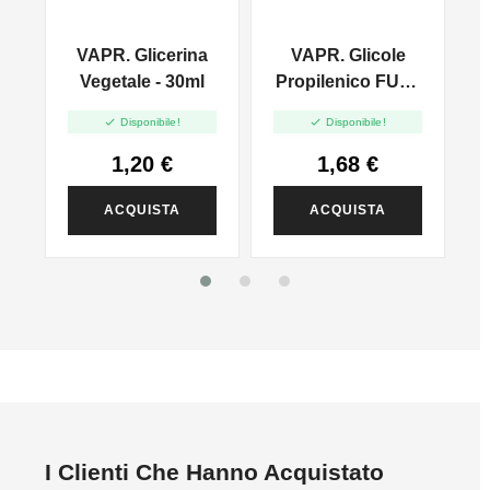
VAPR. Glicerina
VAPR. Glicole
l
Vegetale - 30ml
Propilenico FULL
PG - 35ml In 60ml


Disponibile!
Disponibile!
1,20 €
1,68 €
ACQUISTA
ACQUISTA
I Clienti Che Hanno Acquistato