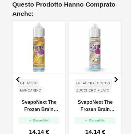
Questo Prodotto Hanno Comprato
Anche:


GHIACCIO
GHIACCIO
COCCO
MANDARINO
ZUCCHERO FILATO
COTTON CANDY
SvapoNext The
SvapoNext The
Frozen Brain
Frozen Brain
l
Sweet Tangerine -
Cocosweet -


Disponibile!
Disponibile!
Vape Shot 20ml
Aroma Shot 20ml
14,14 €
14,14 €