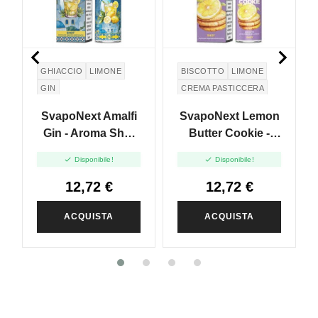


GHIACCIO
LIMONE
BISCOTTO
LIMONE
GIN
CREMA PASTICCERA
BURRO
SvapoNext Amalfi
SvapoNext Lemon
Gin - Aroma Shot
Butter Cookie -
20ml
Aroma Shot 20ml


Disponibile!
Disponibile!
12,72 €
12,72 €
ACQUISTA
ACQUISTA