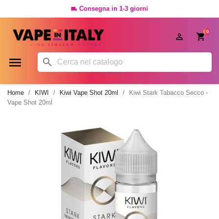
Consegna in 1-3 giorni

0




Home
KIWI
Kiwi Vape Shot 20ml
Kiwi Stark Tabacco Secco -
Vape Shot 20ml