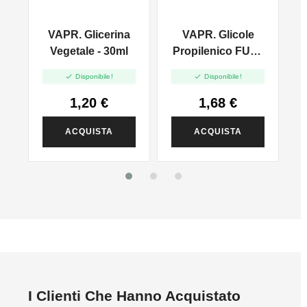
VAPR. Glicerina
VAPR. Glicole
l
Vegetale - 30ml
Propilenico FULL
PG - 35ml In 60ml


Disponibile!
Disponibile!
1,20 €
1,68 €
ACQUISTA
ACQUISTA
I Clienti Che Hanno Acquistato