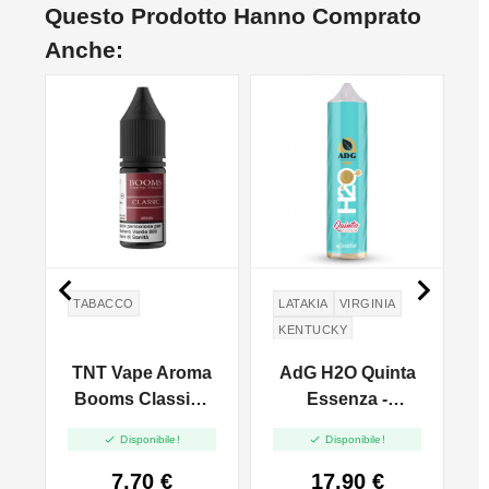
Questo Prodotto Hanno Comprato
Anche:
NO


TABACCO
LATAKIA
VIRGINIA
KENTUCKY
TNT Vape Aroma
AdG H2O Quinta
co
Booms Classic -
Essenza -
l
10ml
Organico -
A


Disponibile!
Disponibile!
Distillati - Vape
Shot - 20ml
7,70 €
17,90 €