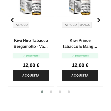


TABACCO
TABACCO
MANGO
Kiwi Hiro Tabacco
Kiwi Prince
Bergamotto - Vape
Tabacco E Mango -
Shot 20ml
Vape Shot 20ml


Disponibile!
Disponibile!
12,00 €
12,00 €
ACQUISTA
ACQUISTA