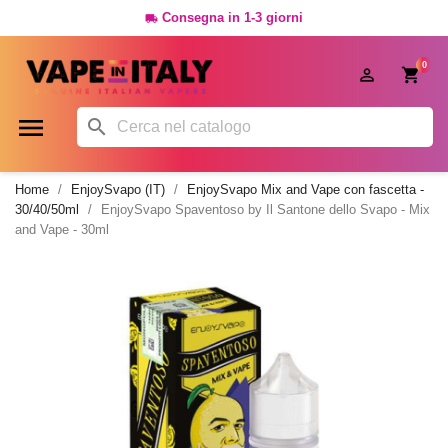
Consegna in 1-3 giorni

0




Home
EnjoySvapo (IT)
EnjoySvapo Mix and Vape con fascetta -
30/40/50ml
EnjoySvapo Spaventoso by Il Santone dello Svapo - Mix
and Vape - 30ml