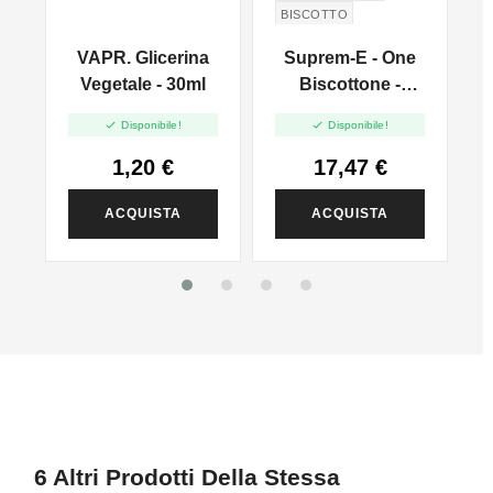
BISCOTTO
CREMA PASTICCERA
G
VAPR. Glicerina
Suprem-E - One
CREMA AL BURRO
l
Vegetale - 30ml
Biscottone -
Coffee - Mix And


Disponibile!
Disponibile!
Vape - 20ml
1,20 €
17,47 €
ACQUISTA
ACQUISTA
6 Altri Prodotti Della Stessa