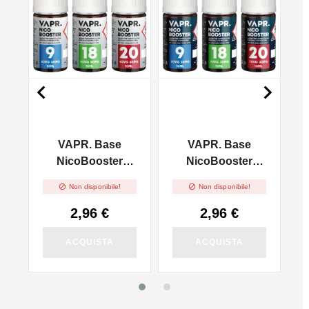


VAPR. Base
VAPR. Base
l
NicoBooster
NicoBooster
50/50 - 10ml
70/30 - 10ml


Non disponibile!
Non disponibile!
2,96 €
2,96 €
ACQUISTA
ACQUISTA