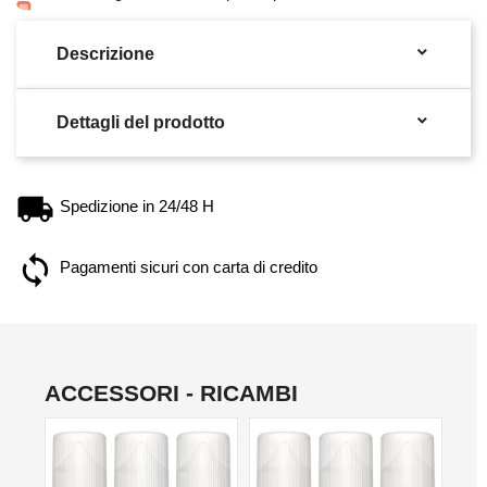

Descrizione

Dettagli del prodotto
Spedizione in 24/48 H
Pagamenti sicuri con carta di credito
ACCESSORI - RICAMBI
NON DISPONIBILE
NON DISPONIBILE
NO