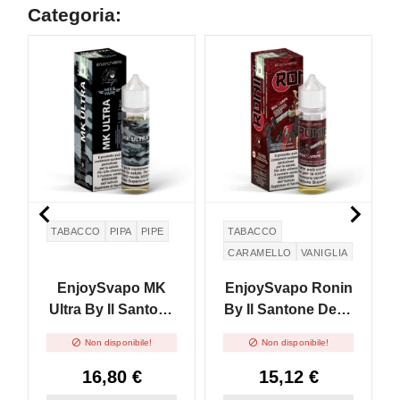
Categoria:
NON DISPONIBILE
NON DISPONIBILE


TABACCO
PIPA
PIPE
TABACCO
CARAMELLO
VANIGLIA
EnjoySvapo MK
EnjoySvapo Ronin
Ultra By Il Santone
By Il Santone Dello
Dello Svapo - Mix
Svapo - Mix And


Non disponibile!
Non disponibile!
And Vape - 30ml
Vape - 30ml
16,80 €
15,12 €