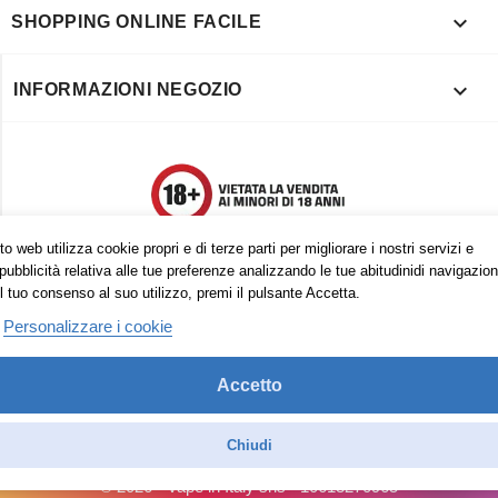

SHOPPING ONLINE FACILE

INFORMAZIONI NEGOZIO
o web utilizza cookie propri e di terze parti per migliorare i nostri servizi e
pubblicità relativa alle tue preferenze analizzando le tue abitudinidi navigazion
l tuo consenso al suo utilizzo, premi il pulsante Accetta.
Personalizzare i cookie
Accetto
Trovaci anche su:
Facebook
Pinterest
Instagram
Chiudi
© 2026 - Vape in Italy srls - 10613270965