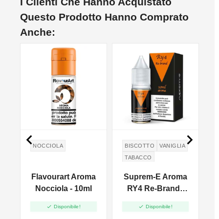
I Clienti Che Hanno Acquistato
Questo Prodotto Hanno Comprato
Anche:


NOCCIOLA
BISCOTTO
VANIGLIA
TABACCO
a
Flavourart Aroma
Suprem-E Aroma
Nocciola - 10ml
RY4 Re-Brand -
S
10ml


Disponibile!
Disponibile!