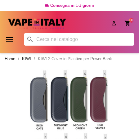
Consegna in 1-3 giorni

0




Home
KIWI
KIWI 2 Cover in Plastica per Power Bank