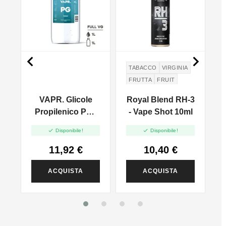


TABACCO
VIRGINIA
FRUTTA
FRUIT
VAPR. Glicole
Royal Blend RH-3
Propilenico PG -
- Vape Shot 10ml
1000ml


Disponibile!
Disponibile!
11,92 €
10,40 €
ACQUISTA
ACQUISTA