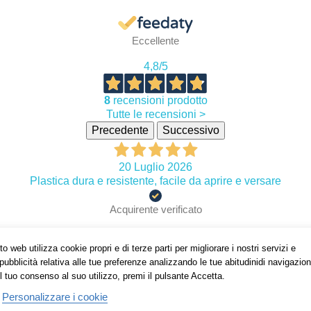
Eccellente
4,8
/5
8
recensioni prodotto
Tutte le recensioni >
Precedente
Successivo
20 Luglio 2026
Plastica dura e resistente, facile da aprire e versare
Acquirente verificato
o web utilizza cookie propri e di terze parti per migliorare i nostri servizi e
18 Giugno 2025
pubblicità relativa alle tue preferenze analizzando le tue abitudinidi navigazion
Servizio impeccabile! Sono rimasto davvero soddisfatto: la
l tuo consenso al suo utilizzo, premi il pulsante Accetta.
spedizione è stata veloce, il prodotto conforme alla
Personalizzare i cookie
descrizione e l’assistenza clienti molto disponibile e