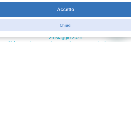
cortese. È sempre un piacere acquistare da un venditore
così affidabile. Consigliatissimo!
Accetto
Acquirente verificato
Chiudi
26 Maggio 2025
Si è comodo questo flacone , è capiente ,quindi riesco a
mettere più liquido pronto da svapare
Acquirente verificato
27 Dicembre 2024
Perfetto e spedizioni molto veloci e prezzi vantaggiosi!
Acquirente verificato
09 Novembre 2024
Ottimo prodotto. consiglio vivamente. acquisterò a breve di
nuovo.