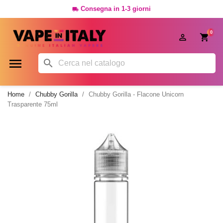
Consegna in 1-3 giorni

0




Home
Chubby Gorilla
Chubby Gorilla - Flacone Unicorn
Trasparente 75ml