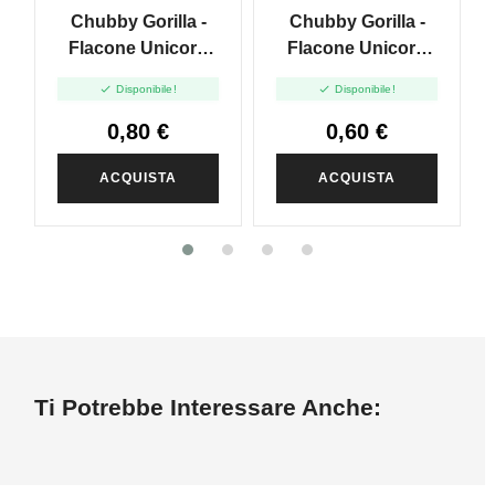
Chubby Gorilla -
Chubby Gorilla -
Flacone Unicorn
Flacone Unicorn
Trasparente 30ml -
Trasparente 20ml


Disponibile!
Disponibile!
Short
0,80 €
0,60 €
ACQUISTA
ACQUISTA
Ti Potrebbe Interessare Anche: