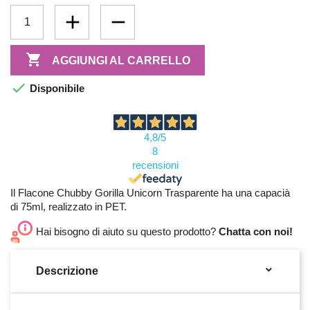

AGGIUNGI AL CARRELLO

Disponibile
4,8
/5
8
recensioni
Il Flacone Chubby Gorilla Unicorn Trasparente ha una capacià
di 75ml, realizzato in PET.
Hai bisogno di aiuto su questo prodotto?
Chatta con noi!

Descrizione