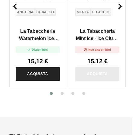


ANGURIA
GHIACCIO
MENTA
GHIACCIO
La Tabaccheria
La Tabaccheria
Watermelon Ice -
Mint Ice - Ice Club -
Ice Club - Vape
Vape Shot 20ml


Disponibile!
Non disponibile!
Shot 20ml
15,12 €
15,12 €
ACQUISTA
ACQUISTA