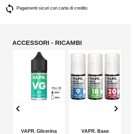
Pagamenti sicuri con carta di credito
ACCESSORI - RICAMBI
NON DISPONIBILE
NO


VAPR. Glicerina
VAPR. Base