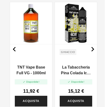


GHIACCIO
t
TNT Vape Base
La Tabaccheria
Full VG - 1000ml
Pina Colada Ice -
F
Ice Club - Vape


Disponibile!
Disponibile!
Shot 20ml
11,92 €
15,12 €
ACQUISTA
ACQUISTA