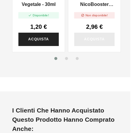
l
Vegetale - 30ml
NicoBooster
50/50 - 10ml


Disponibile!
Non disponibile!
1,20 €
2,96 €
ACQUISTA
ACQUISTA
I Clienti Che Hanno Acquistato
Questo Prodotto Hanno Comprato
Anche: