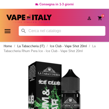
Consegna in 1-3 giorni

0




Home
La Tabaccheria (IT)
Ice Club - Vape Shot 20ml
La
Tabaccheria Rhum Pera Ice - Ice Club - Vape Shot 20ml