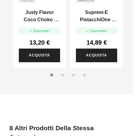
COCCO
VANIGLIA
PISTACCHIO
Justy Flavor
Suprem-E
BRANDY
e
Coco Choko -
PistacchiOne -
Justy Classic -
Mix And Vape -


Disponibile!
Disponibile!
Shot 20 In 60ml
20ml
13,20 €
14,89 €
ACQUISTA
ACQUISTA
8 Altri Prodotti Della Stessa