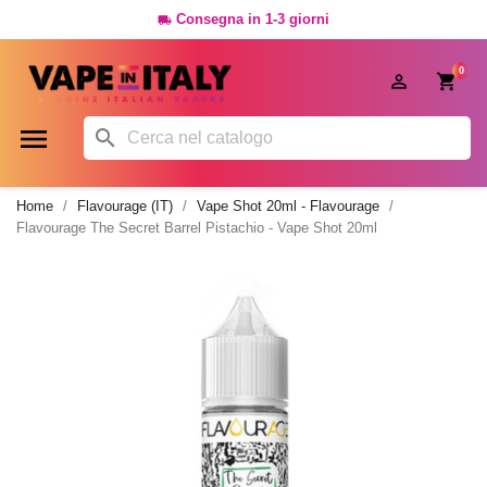
Consegna in 1-3 giorni

0




Home
Flavourage (IT)
Vape Shot 20ml - Flavourage
Flavourage The Secret Barrel Pistachio - Vape Shot 20ml