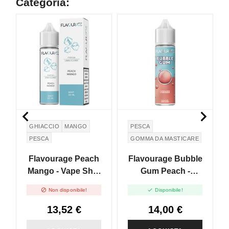
Categoria:
NON DISPONIBILE


GHIACCIO
MANGO
PESCA
PESCA
GOMMA DA MASTICARE
Flavourage Peach
Flavourage Bubble
Mango - Vape Shot
Gum Peach -
20ml
Aroma Shot 20ml


Non disponibile!
Disponibile!
13,52 €
14,00 €