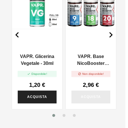


VAPR. Glicerina
VAPR. Base
l
Vegetale - 30ml
NicoBooster
50/50 - 10ml


Disponibile!
Non disponibile!
1,20 €
2,96 €
ACQUISTA
ACQUISTA