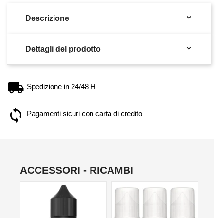

Descrizione

Dettagli del prodotto
Spedizione in 24/48 H
Pagamenti sicuri con carta di credito
ACCESSORI - RICAMBI
NON DISPONIBILE
NO