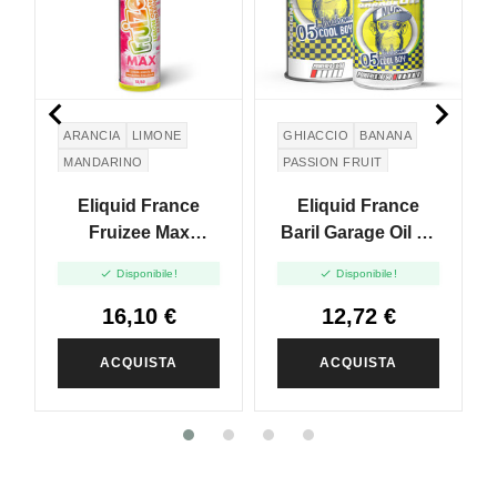


ARANCIA
LIMONE
GHIACCIO
BANANA
MANDARINO
PASSION FRUIT
GHIACCIO
Eliquid France
Eliquid France
Fruizee Max
Baril Garage Oil 05
Lemon Orange
Passion Banana


Disponibile!
Disponibile!
Mandarin - Vape
Fresh - Vape Shot -
Shot - 10ml
10ml
16,10 €
12,72 €
ACQUISTA
ACQUISTA