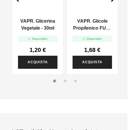
VAPR. Glicerina
VAPR. Glicole
l
Vegetale - 30ml
Propilenico FULL
PG - 35ml In 60ml


Disponibile!
Disponibile!
1,20 €
1,68 €
ACQUISTA
ACQUISTA