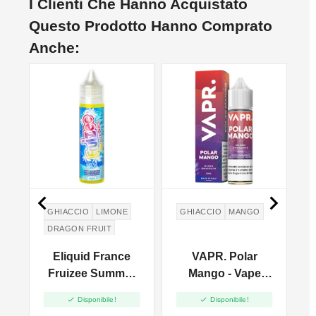
I Clienti Che Hanno Acquistato
Questo Prodotto Hanno Comprato
Anche:
NO


GHIACCIO
LIMONE
GHIACCIO
MANGO
DRAGON FRUIT
GUAVA
Eliquid France
VAPR. Polar
V
Fruizee Summer
Mango - Vape
Beach - Vape
Shot 20ml


Disponibile!
Disponibile!
Shot - 10ml