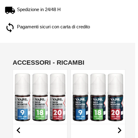
Spedizione in 24/48 H
Pagamenti sicuri con carta di credito
ACCESSORI - RICAMBI
NON DISPONIBILE
NON DISPONIBILE
NO

