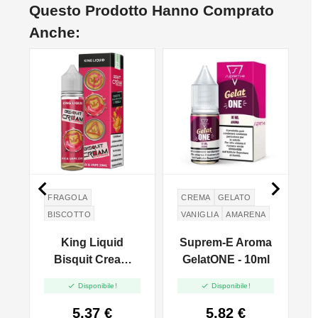
Questo Prodotto Hanno Comprato
Anche:


FRAGOLA
CREMA
GELATO
BISCOTTO
VANIGLIA
AMARENA
CREMA PASTICCERA
PANNA
King Liquid
Suprem-E Aroma
Bisquit Cream
GelatONE - 10ml
C
Strawberry - Mix


Disponibile!
Disponibile!
-
And Vape - 20ml
5,37 €
5,82 €