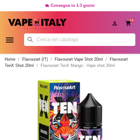
Consegna in 1-3 giorni

0




Home
Flavourart (IT)
Flavourart Vape Shot 20ml
Flavourart
TenX Shot 20ml
Flavourart TenX Mango - Vape shot 20ml