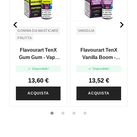


GOMMA DA MASTICARE
VANIGLIA
FRUTTA
Flavourart TenX
Flavourart TenX
Gum Gum - Vape
Vanilla Boom -
Shot 20ml
Vape Shot 20ml


Disponibile!
Disponibile!
13,60 €
13,52 €
ACQUISTA
ACQUISTA