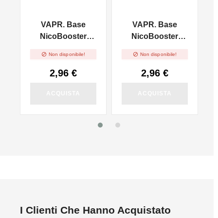
VAPR. Base
VAPR. Base
l
NicoBooster
NicoBooster
50/50 - 10ml
70/30 - 10ml


Non disponibile!
Non disponibile!
2,96 €
2,96 €
ACQUISTA
ACQUISTA
I Clienti Che Hanno Acquistato