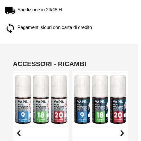
Spedizione in 24/48 H
Pagamenti sicuri con carta di credito
ACCESSORI - RICAMBI
NON DISPONIBILE
NON DISPONIBILE
NO

