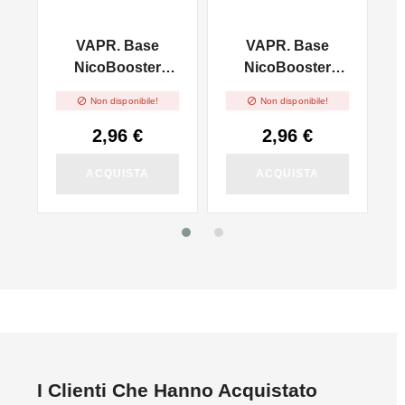
VAPR. Base
VAPR. Base
l
NicoBooster
NicoBooster
50/50 - 10ml
70/30 - 10ml


Non disponibile!
Non disponibile!
2,96 €
2,96 €
ACQUISTA
ACQUISTA
I Clienti Che Hanno Acquistato