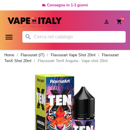
Consegna in 1-3 giorni

0




Home
Flavourart (IT)
Flavourart Vape Shot 20ml
Flavourart
TenX Shot 20ml
Flavourart TenX Anguria - Vape shot 20ml