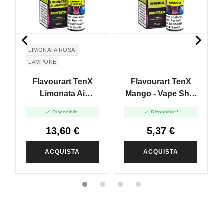


LIMONATA ROSA
LAMPONE
Flavourart TenX
Flavourart TenX
Limonata Ai
Mango - Vape Shot
Lamponi - Vape
20ml


Disponibile!
Disponibile!
Shot 20ml
13,60 €
5,37 €
ACQUISTA
ACQUISTA