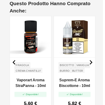
Questo Prodotto Hanno Comprato
Anche:


FRAGOLA
BISCOTTO
VANIGLIA
CREMA CHANTILLY
BURRO
BUTTER
X
Vaporart Aroma
Suprem-E Aroma
e
StraPanna - 10ml
Biscottone - 10ml


Disponibile!
Disponibile!
5,60 €
5,82 €