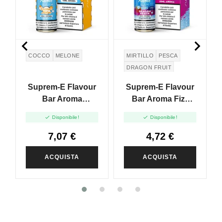


COCCO
MELONE
MIRTILLO
PESCA
DRAGON FRUIT
Suprem-E Flavour
Suprem-E Flavour
Bar Aroma
Bar Aroma Fizz
Coconut Melon -
Dragon Peach -


Disponibile!
Disponibile!
10ml
10ml
7,07 €
4,72 €
ACQUISTA
ACQUISTA