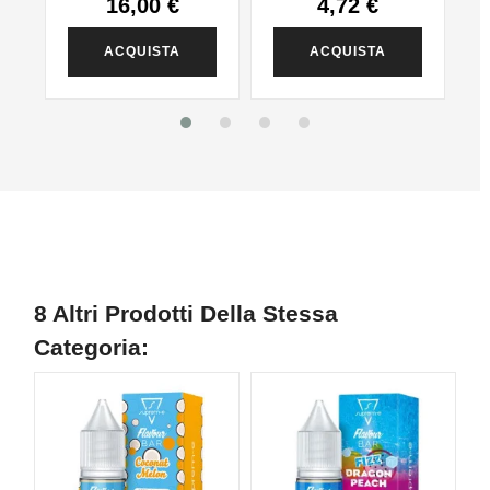
- 5pz
16,00 €
4,72 €
ACQUISTA
ACQUISTA
8 Altri Prodotti Della Stessa
Categoria: