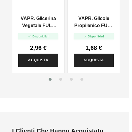
-
VAPR. Glicerina
VAPR. Glicole
n
Vegetale FULL
Propilenico FULL
VG - 35ml In
PG - 35ml In 60ml


Disponibile!
Disponibile!
120ml
2,96 €
1,68 €
ACQUISTA
ACQUISTA
I Clienti Che Hanno Acquistato