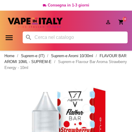
Consegna in 1-3 giorni

0




Home
Suprem-e (IT)
Suprem-e Aromi 10/30ml
FLAVOUR BAR
AROMI 10ML - SUPREM-E
Suprem-e Flavour Bar Aroma Strawberry
Energy - 10ml