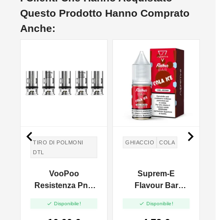
Questo Prodotto Hanno Comprato
Anche:


TIRO DI POLMONI
GHIACCIO
COLA
DTL
VooPoo
Suprem-E
Resistenza PnP
Flavour Bar
o
VM6 Per Drag X /
Aroma Cola Ice -


Disponibile!
Disponibile!
Vinci X - 0.15ohm
10ml
V