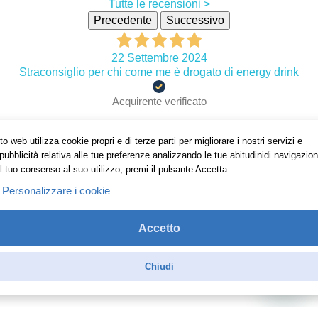
Tutte le recensioni >
Precedente
Successivo
22 Settembre 2024
Straconsiglio per chi come me è drogato di energy drink
Acquirente verificato
o web utilizza cookie propri e di terze parti per migliorare i nostri servizi e
05 Settembre 2024
pubblicità relativa alle tue preferenze analizzando le tue abitudinidi navigazion
Lo uso da anni e qui si trova sempre a prezzo vantaggioso
l tuo consenso al suo utilizzo, premi il pulsante Accetta.
Personalizzare i cookie
Acquirente verificato
Accetto
31 Agosto 2024
Ottima fragranza buonissimo e fresco. Ottima esperienza.
Chiudi
Acquirente verificato