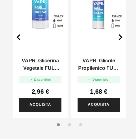


VAPR. Glicerina
VAPR. Glicole
l
Vegetale FULL
Propilenico FULL
VG - 35ml In
PG - 35ml In 60ml


Disponibile!
Disponibile!
120ml
2,96 €
1,68 €
ACQUISTA
ACQUISTA