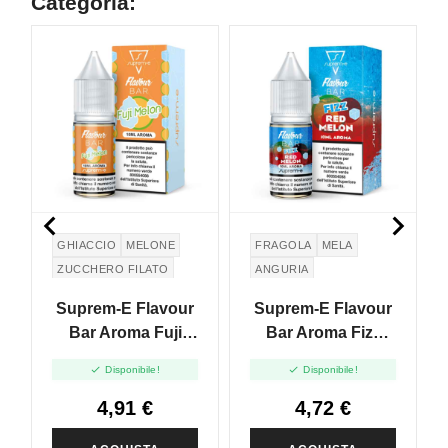
Categoria:


GHIACCIO
MELONE
FRAGOLA
MELA
ZUCCHERO FILATO
ANGURIA
COTTON CANDY
Suprem-E Flavour
Suprem-E Flavour
Bar Aroma Fuji
Bar Aroma Fizz
Melon - 10ml
Red Melon - 10ml


Disponibile!
Disponibile!
4,91 €
4,72 €