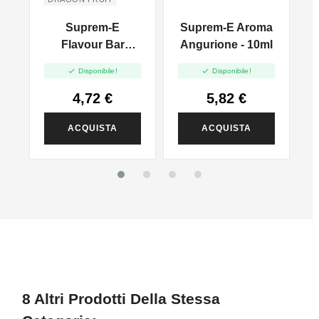
A
Suprem-E
Suprem-E Aroma
Flavour Bar
Angurione - 10ml
Aroma Fizz
A


Disponibile!
Disponibile!
Dragon Peach -
10ml
4,72 €
5,82 €
ACQUISTA
ACQUISTA
8 Altri Prodotti Della Stessa