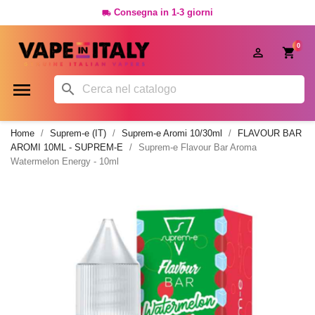
Consegna in 1-3 giorni

0




Home
Suprem-e (IT)
Suprem-e Aromi 10/30ml
FLAVOUR BAR
AROMI 10ML - SUPREM-E
Suprem-e Flavour Bar Aroma
Watermelon Energy - 10ml