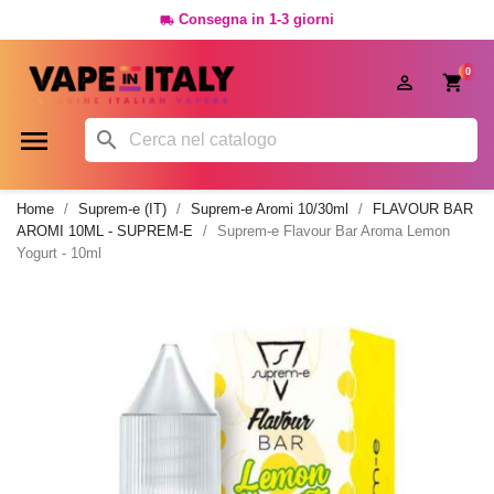
Consegna in 1-3 giorni

0




Home
Suprem-e (IT)
Suprem-e Aromi 10/30ml
FLAVOUR BAR
AROMI 10ML - SUPREM-E
Suprem-e Flavour Bar Aroma Lemon
Yogurt - 10ml