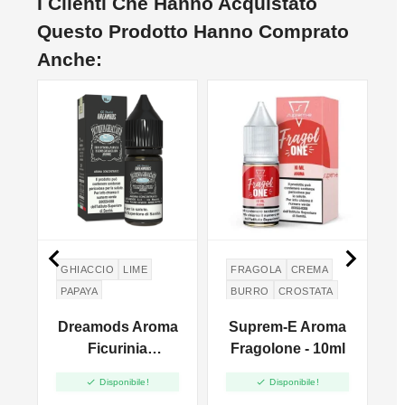
I Clienti Che Hanno Acquistato
Questo Prodotto Hanno Comprato
Anche:


GHIACCIO
LIME
FRAGOLA
CREMA
PAPAYA
BURRO
CROSTATA
FICHI D’INDIA
BUTTER
PIE
a
Dreamods Aroma
Suprem-E Aroma
FRUTTO DEL DRAGO
Ficurinia
Fragolone - 10ml
FICO D'INDIA
Ghiacciato No.77


Disponibile!
Disponibile!
- 10ml