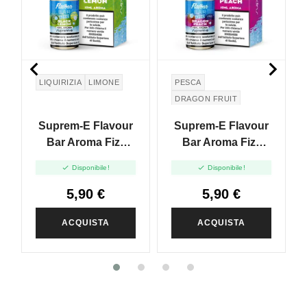


LIQUIRIZIA
LIMONE
PESCA
DRAGON FRUIT
MIRTILLO
Suprem-E Flavour
Suprem-E Flavour
Bar Aroma Fizz
Bar Aroma Fizz
Black Lemon -
Dragon Peach -


Disponibile!
Disponibile!
10ml
10ml
5,90 €
5,90 €
ACQUISTA
ACQUISTA