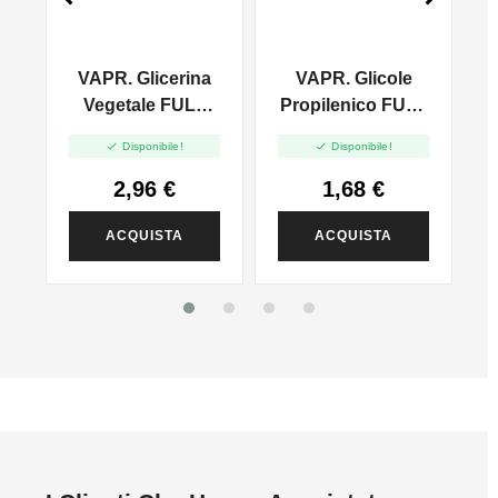
-
VAPR. Glicerina
VAPR. Glicole
n
Vegetale FULL
Propilenico FULL
VG - 35ml In
PG - 35ml In 60ml


Disponibile!
Disponibile!
120ml
2,96 €
1,68 €
ACQUISTA
ACQUISTA