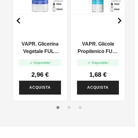


VAPR. Glicerina
VAPR. Glicole
l
Vegetale FULL
Propilenico FULL
VG - 35ml In
PG - 35ml In 60ml


Disponibile!
Disponibile!
120ml
2,96 €
1,68 €
ACQUISTA
ACQUISTA