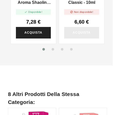
h
Aroma Shaolin -
Classic - 10ml
10ml


Disponibile!
Non disponibile!
7,28 €
6,60 €
ACQUISTA
ACQUISTA
8 Altri Prodotti Della Stessa
Categoria:
NUOVO