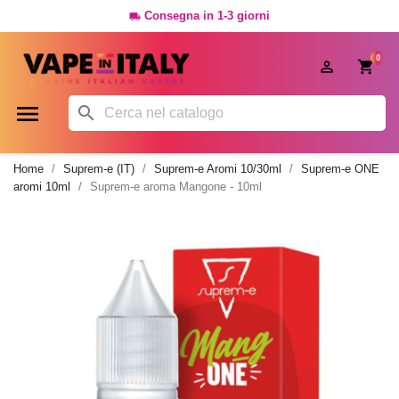
Consegna in 1-3 giorni

0




Home
Suprem-e (IT)
Suprem-e Aromi 10/30ml
Suprem-e ONE
aromi 10ml
Suprem-e aroma Mangone - 10ml