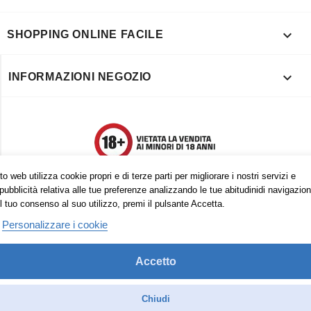

SHOPPING ONLINE FACILE

INFORMAZIONI NEGOZIO
o web utilizza cookie propri e di terze parti per migliorare i nostri servizi e
pubblicità relativa alle tue preferenze analizzando le tue abitudinidi navigazion
l tuo consenso al suo utilizzo, premi il pulsante Accetta.
Personalizzare i cookie
Accetto
Trovaci anche su:
Facebook
Pinterest
Instagram
Chiudi