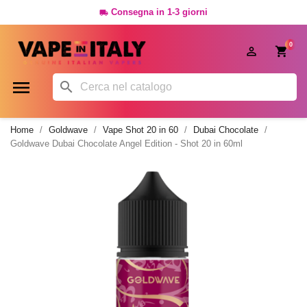
Consegna in 1-3 giorni

0




Home
Goldwave
Vape Shot 20 in 60
Dubai Chocolate
Goldwave Dubai Chocolate Angel Edition - Shot 20 in 60ml