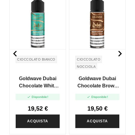


CIOCCOLATO BIANCO
CIOCCOLATO
NOCCIOLA
PISTACCHIO
Goldwave Dubai
Goldwave Dubai
Chocolate White
Chocolate Brown
Edition - Shot 20 In
Edition - Shot 20 In


Disponibile!
Disponibile!
60ml
60ml
19,52 €
19,50 €
ACQUISTA
ACQUISTA