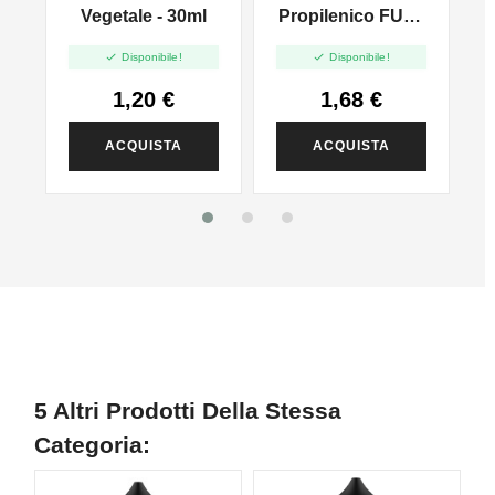
l
Vegetale - 30ml
Propilenico FULL
PG - 35ml In 60ml


Disponibile!
Disponibile!
1,20 €
1,68 €
ACQUISTA
ACQUISTA
5 Altri Prodotti Della Stessa
Categoria: