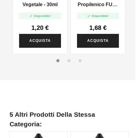
l
Vegetale - 30ml
Propilenico FULL
PG - 35ml In 60ml


Disponibile!
Disponibile!
1,20 €
1,68 €
ACQUISTA
ACQUISTA
5 Altri Prodotti Della Stessa
Categoria: