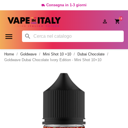
Consegna in 1-3 giorni

0




Home
Goldwave
Mini Shot 10 +10
Dubai Chocolate
Goldwave Dubai Chocolate Ivory Edition - Mini Shot 10+10