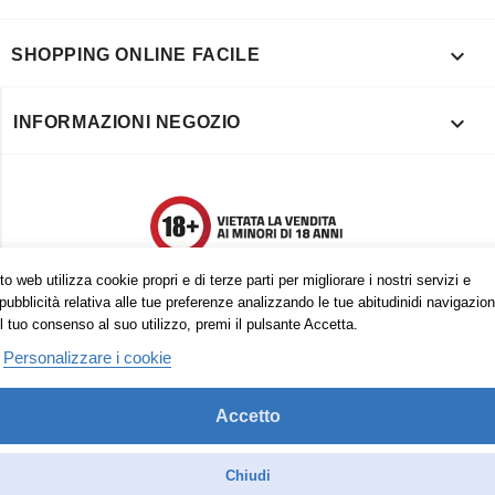

SHOPPING ONLINE FACILE

INFORMAZIONI NEGOZIO
o web utilizza cookie propri e di terze parti per migliorare i nostri servizi e
pubblicità relativa alle tue preferenze analizzando le tue abitudinidi navigazion
l tuo consenso al suo utilizzo, premi il pulsante Accetta.
Personalizzare i cookie
Accetto
Trovaci anche su:
Facebook
Pinterest
Instagram
Chiudi