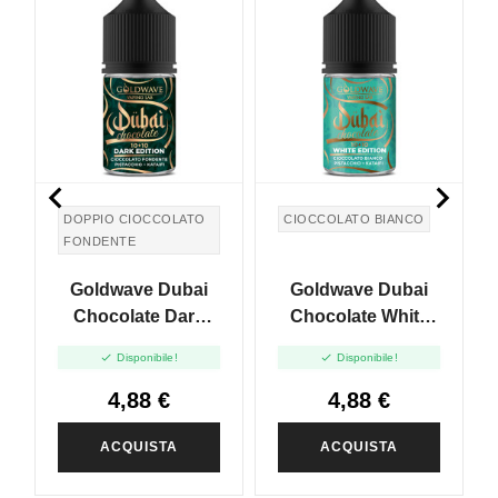


DOPPIO CIOCCOLATO
CIOCCOLATO BIANCO
FONDENTE
Goldwave Dubai
Goldwave Dubai
Chocolate Dark
Chocolate White
Edition - Mini Shot
Edition - Mini Shot


Disponibile!
Disponibile!
10+10
10+10
4,88 €
4,88 €
ACQUISTA
ACQUISTA