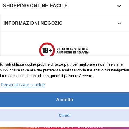

SHOPPING ONLINE FACILE

INFORMAZIONI NEGOZIO
o web utilizza cookie propri e di terze parti per migliorare i nostri servizi e
pubblicità relativa alle tue preferenze analizzando le tue abitudinidi navigazion
l tuo consenso al suo utilizzo, premi il pulsante Accetta.
Personalizzare i cookie
Accetto
Trovaci anche su:
Facebook
Pinterest
Instagram
Chiudi
© 2026 - Vape in Italy srls - 10613270965