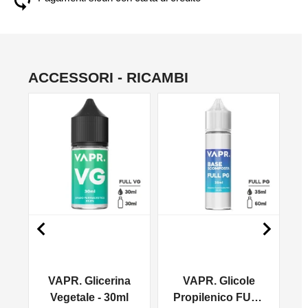
ACCESSORI - RICAMBI
NO


VAPR. Glicerina
VAPR. Glicole
l
Vegetale - 30ml
Propilenico FULL