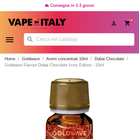
Consegna in 1-3 giorni

0




Home
Goldwave
Aromi concentrati 10ml
Dubai Chocolate
Goldwave Flavour Dubai Chocolate Ivory Edition - 10ml