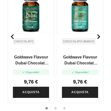


CIOCCOLATO
CIOCCOLATO BIANCO
Goldwave Flavour
Goldwave Flavour
Dubai Chocolate
Dubai Chocolate
The Original - 10ml
White Edition -


Disponibile!
Disponibile!
10ml
9,76 €
9,76 €
ACQUISTA
ACQUISTA