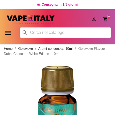
Consegna in 1-3 giorni

0




Home
Goldwave
Aromi concentrati 10ml
Goldwave Flavour
Dubai Chocolate White Edition - 10ml