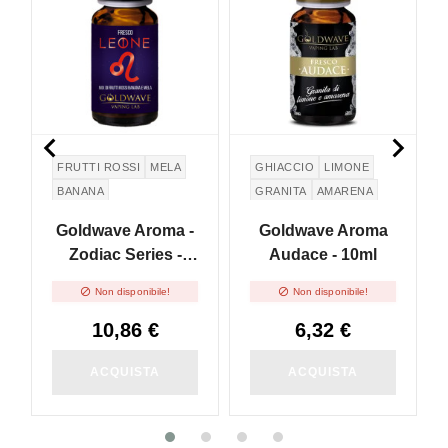


FRUTTI ROSSI
MELA
GHIACCIO
LIMONE
BANANA
GRANITA
AMARENA
Goldwave Aroma -
Goldwave Aroma
Zodiac Series -
Audace - 10ml
Leone - 10ml


Non disponibile!
Non disponibile!
10,86 €
6,32 €
ACQUISTA
ACQUISTA