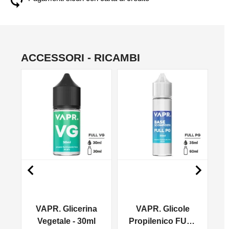
ACCESSORI - RICAMBI
NO


VAPR. Glicerina
VAPR. Glicole
l
Vegetale - 30ml
Propilenico FULL