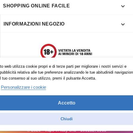

SHOPPING ONLINE FACILE

INFORMAZIONI NEGOZIO
o web utilizza cookie propri e di terze parti per migliorare i nostri servizi e
pubblicità relativa alle tue preferenze analizzando le tue abitudinidi navigazion
l tuo consenso al suo utilizzo, premi il pulsante Accetta.
Personalizzare i cookie
Accetto
Trovaci anche su:
Facebook
Pinterest
Instagram
Chiudi
© 2026 - Vape in Italy srls - 10613270965