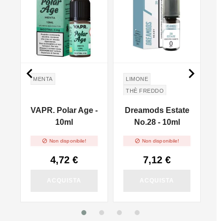


MENTA
LIMONE
THÈ FREDDO
TE' FREDDO
a
VAPR. Polar Age -
Dreamods Estate
10ml
No.28 - 10ml


Non disponibile!
Non disponibile!
4,72 €
7,12 €
ACQUISTA
ACQUISTA