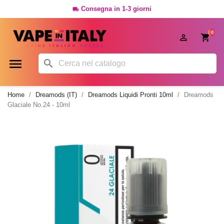
Consegna in 1-3 giorni

0




Home
Dreamods (IT)
Dreamods Liquidi Pronti 10ml
Dreamods
Glaciale No.24 - 10ml