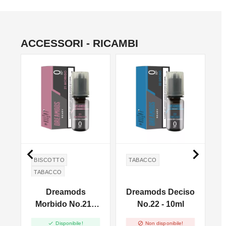
ACCESSORI - RICAMBI


BISCOTTO
TABACCO
TABACCO
i
Dreamods
Dreamods Deciso
Morbido No.21 -
No.22 - 10ml
10ml


Disponibile!
Non disponibile!