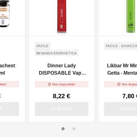
FACILE
FACILE
GHIACCI
BEVANDA ENERGETICA
achest
Dinner Lady
Likbar Mr Mi
0ml
DISPOSABLE Vape
Getta - Ment
Pen Pro - Red Thunder


bile!
Non disponibile!
Non dispon
2ml - 20mg/ml
€
8,22 €
7,80 
TA
ACQUISTA
ACQUIS