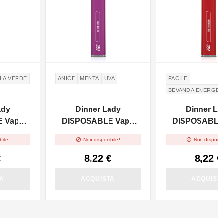
LA VERDE
ANICE
MENTA
UVA
FACILE
BEVANDA ENERG
ady
Dinner Lady
Dinner 
 Vape
DISPOSABLE Vape
DISPOSABL
ouble
Pen Pro - Grape Star
Pen Pro - Re


bile!
Non disponibile!
Non dispon
20mg/ml
2ml - 20mg/ml
2ml - 20
€
8,22 €
8,22 
TA
ACQUISTA
ACQUIS