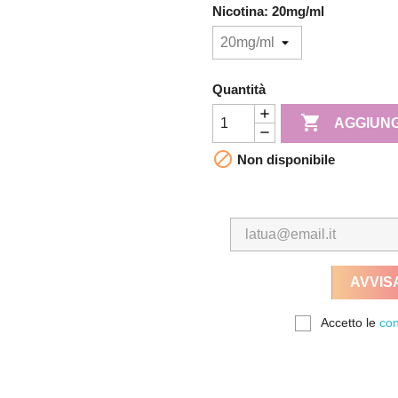
Nicotina: 20mg/ml
Quantità

AGGIUNG

Non disponibile
AVVIS
Accetto le
con