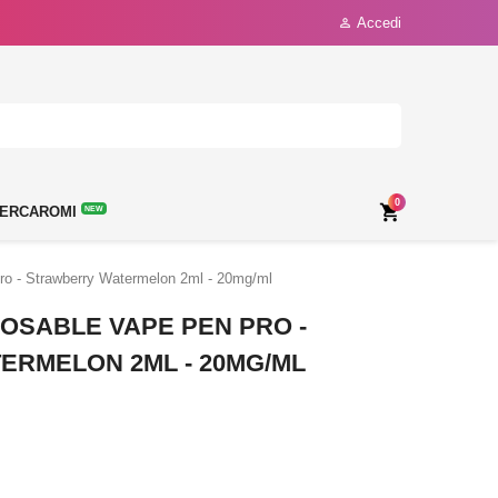
Accedi

0

ERCAROMI
NEW
 - Strawberry Watermelon 2ml - 20mg/ml
POSABLE VAPE PEN PRO -
RMELON 2ML - 20MG/ML