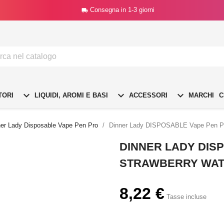
Consegna in 1-3 giorni




TORI
LIQUIDI, AROMI E BASI
ACCESSORI
MARCHI
C
ner Lady Disposable Vape Pen Pro
Dinner Lady DISPOSABLE Vape Pen Pro
DINNER LADY DIS
STRAWBERRY WATE
8,22 €
Tasse incluse