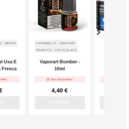

O
MENTA
CARAMELLO
ARACHIDI
PEANUTS
CIOCCOLATO
nt Usa E
Vaporart Bomber -
VAPR. 
a Fresca
10ml
NicoBooster
10m


ibile!
Non disponibile!
Non dispo
€
4,40 €
2,96
TA
ACQUISTA
ACQUI