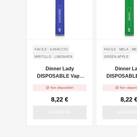
FACILE
GHIACCIO
FACILE
MELA
ME
MIRTILLO
LIMONATA
GREEN APPLE
Dinner Lady
Dinner L
DISPOSABLE Vape
DISPOSABLE
Pen Pro - Razz Blue
Pen Pro - D


Non disponibile!
Non disponi
Lemonade 2ml -
Apple 2ml - 
20mg/ml
8,22 €
8,22 
ACQUISTA
ACQUIS