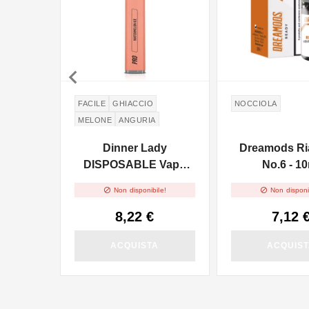

FACILE
GHIACCIO
NOCCIOLA
MELONE
ANGURIA
Dinner Lady
Dreamods Ri
DISPOSABLE Vape
No.6 - 1
Pen Pro - Watermelon


Non disponibile!
Non disponi
Ice 2ml - 20mg/ml
8,22 €
7,12 
ACQUISTA
ACQUIS