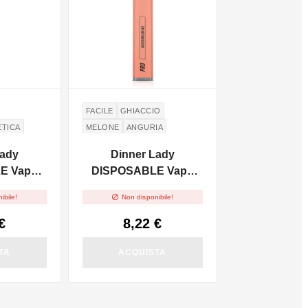
FACILE
GHIACCIO
ETICA
MELONE
ANGURIA
Lady
Dinner Lady
E Vape
DISPOSABLE Vape
d Thunder
Pen Pro - Watermelon

ibile!
Non disponibile!
mg/ml
Ice 2ml - 20mg/ml
€
8,22 €
TA
ACQUISTA