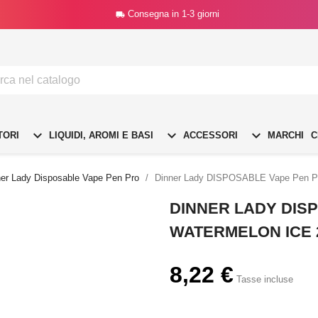
Consegna in 1-3 giorni




TORI
LIQUIDI, AROMI E BASI
ACCESSORI
MARCHI
C
ner Lady Disposable Vape Pen Pro
Dinner Lady DISPOSABLE Vape Pen Pro
DINNER LADY DIS
WATERMELON ICE 2
8,22 €
Tasse incluse