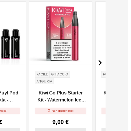
NON DISPONIBILE

FACILE
GHIACCIO
FACILE
MIRTIL
ANGURIA
Fuyl Pod
Kiwi Go Plus Starter
Kiwi Go Usa 
ta -
Kit - Watermelon Ice -
Blueberry
ce - 2pz
2ml


ibile!
Non disponibile!
Non dispo
€
9,00 €
7,90