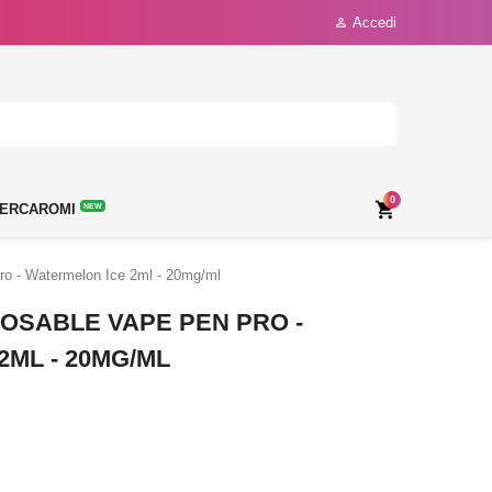
Accedi

0

ERCAROMI
NEW
 - Watermelon Ice 2ml - 20mg/ml
POSABLE VAPE PEN PRO -
ML - 20MG/ML