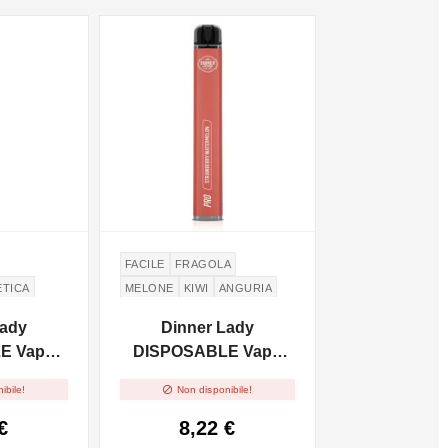
NON DISPONIBILE
FACILE
FRAGOLA
ETICA
MELONE
KIWI
ANGURIA
Lady
Dinner Lady
E Vape
DISPOSABLE Vape
d Thunder
Pen Pro - Strawberry

ibile!
Non disponibile!
mg/ml
Watermelon 2ml -
20mg/ml
€
8,22 €