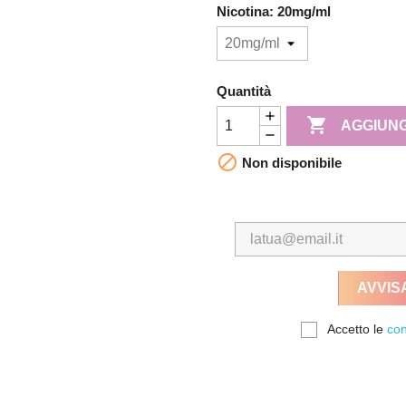
Nicotina: 20mg/ml
Quantità

AGGIUNG

Non disponibile
AVVIS
Accetto le
con