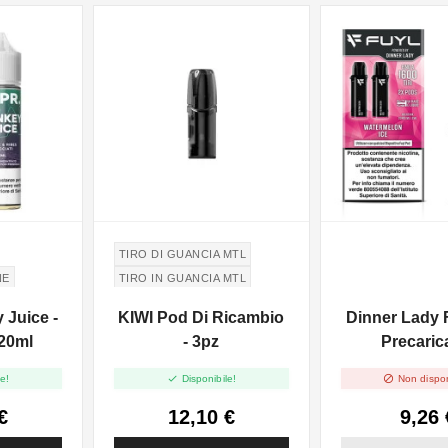
TIRO DI GUANCIA MTL
NE
TIRO IN GUANCIA MTL
Juice -
KIWI Pod Di Ricambio
Dinner Lady 
20ml
- 3pz
Precarica
Watermelon I


e!
Disponibile!
Non dispon
€
12,10 €
9,26 