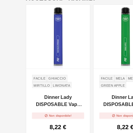
NON DISPONIBILE
NON DISPONIBILE
FACILE
GHIACCIO
FACILE
MELA
ME
MIRTILLO
LIMONATA
GREEN APPLE
Dinner Lady
Dinner L
DISPOSABLE Vape
DISPOSABLE
Pen Pro - Razz Blue
Pen Pro - D


Non disponibile!
Non disponi
Lemonade 2ml -
Apple 2ml - 
20mg/ml
8,22 €
8,22 