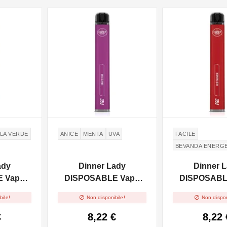
NON DISPONIBILE
NON DISPONIBILE
LA VERDE
ANICE
MENTA
UVA
FACILE
BEVANDA ENERG
ady
Dinner Lady
Dinner 
 Vape
DISPOSABLE Vape
DISPOSABL
ouble
Pen Pro - Grape Star
Pen Pro - Re


bile!
Non disponibile!
Non dispon
20mg/ml
2ml - 20mg/ml
2ml - 20
€
8,22 €
8,22 