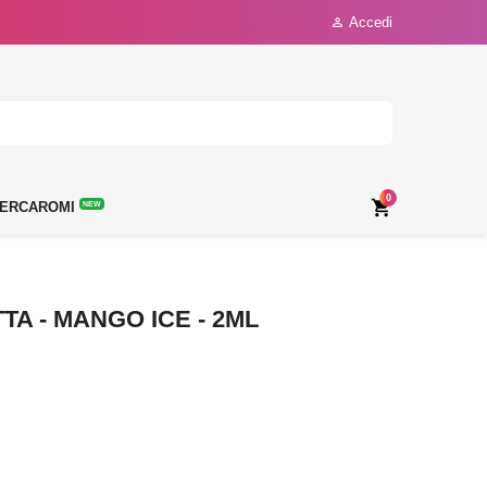
Accedi

0

ERCAROMI
NEW
TA - MANGO ICE - 2ML