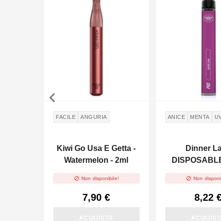
NON DISPONIBILE

FACILE
ANGURIA
ANICE
MENTA
U
Kiwi Go Usa E Getta -
Dinner L
Watermelon - 2ml
DISPOSABLE
Pen Pro - Gra


Non disponibile!
Non disponi
2ml - 20m
7,90 €
8,22 
ACQUISTA
ACQUIS