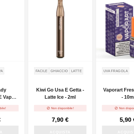
VA
FACILE
GHIACCIO
LATTE
UVA FRAGOLA
ady
Kiwi Go Usa E Getta -
Vaporart Fre
 Vape
Latte Ice - 2ml
- 10m
pe Star


bile!
Non disponibile!
Non dispon
g/ml
€
7,90 €
5,90 
TA
ACQUISTA
ACQUIS