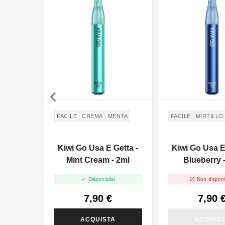
NON DISPONIBILE

FACILE
CREMA
MENTA
FACILE
MIRTILLO
Kiwi Go Usa E Getta -
Kiwi Go Usa E
Mint Cream - 2ml
Blueberry 


Disponibile!
Non disponi
7,90 €
7,90 
ACQUISTA
ACQUIS