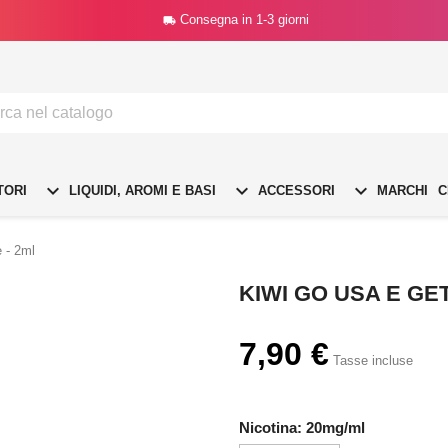
Consegna in 1-3 giorni




TORI
LIQUIDI, AROMI E BASI
ACCESSORI
MARCHI
C
 - 2ml
KIWI GO USA E GET
7,90 €
Tasse incluse
Nicotina: 20mg/ml