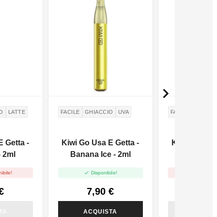

O
LATTE
FACILE
GHIACCIO
UVA
FACILE
GHIACC
 Getta -
Kiwi Go Usa E Getta -
Kiwi Go Usa 
- 2ml
Banana Ice - 2ml
Grape Ice


ibile!
Disponibile!
Non dispo
€
7,90 €
7,90
TA
ACQUISTA
ACQUI