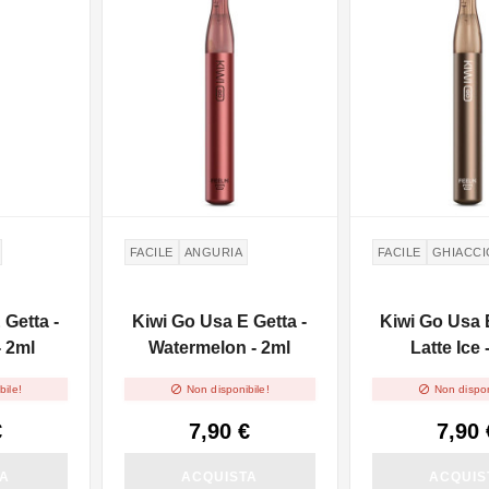
FACILE
ANGURIA
FACILE
GHIACCI
 Getta -
Kiwi Go Usa E Getta -
Kiwi Go Usa E
- 2ml
Watermelon - 2ml
Latte Ice 


bile!
Non disponibile!
Non dispon
€
7,90 €
7,90 
TA
ACQUISTA
ACQUIS