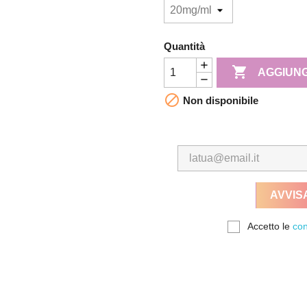
Quantità

AGGIUNG

Non disponibile
AVVIS
Accetto le
con