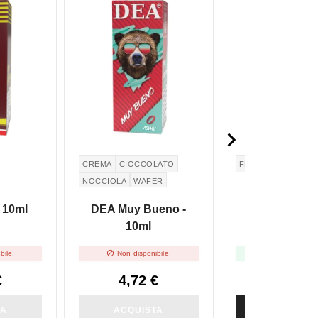

CREMA
CIOCCOLATO
FRAGOLA
UVA
NOCCIOLA
WAFER
 10ml
DEA Muy Bueno -
DEA Purple R
10ml
10ml


bile!
Non disponibile!
Disponibile
€
4,72 €
4,72 €
TA
ACQUISTA
ACQUIST