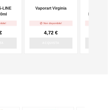
S-LINE
Vaporart Virginia
Kiwi Go P
10ml
Precaricate
Ice - 2ml


ibile!
Non disponibile!
Non dispo
€
4,72 €
9,00
TA
ACQUISTA
ACQUI