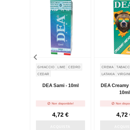

GHIACCIO
LIME
CEDRO
CREMA
TABAC
CEDAR
LATAKIA
VIRGIN
CREMA DI LATTE
DEA Sami - 10ml
DEA Creamy 
10ml


Non disponibile!
Non dispon
4,72 €
4,72 
ACQUISTA
ACQUIS