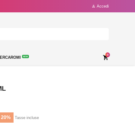
Accedi

0

ERCAROMI
NEW
ML
 20%
Tasse incluse