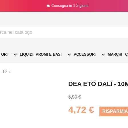
Consegna in 1-3 giorni




TORI
LIQUIDI, AROMI E BASI
ACCESSORI
MARCHI
C
 - 10ml
DEA ETÓ DALÍ - 10
5,90 €
4,72 €
RISPARMIA