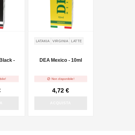
LATAKIA
VIRGINIA
LATTE
Black -
DEA Mexico - 10ml

bile!
Non disponibile!
€
4,72 €
TA
ACQUISTA