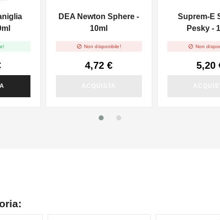
aniglia
DEA Newton Sphere -
Suprem-E 
0ml
10ml
Pesky - 


e!
Non disponibile!
Non dispon
€
4,72 €
5,20 
TA
ACQUISTA
ACQUIS
oria: