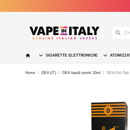




SIGARETTE ELETTRONICHE
ATOMIZZA
Home
DEA (IT)
DEA liquidi pronti 10ml
DEA Etó Dalí