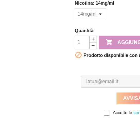
Nicotina: 14mg/ml
Quantità

AGGIUNG

Prodotto disponibile con 
AVVIS
Accetto le
con