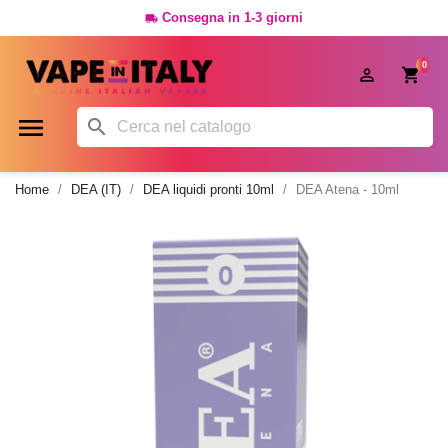
Consegna in 1-3 giorni

0




Home
DEA (IT)
DEA liquidi pronti 10ml
DEA Atena - 10ml