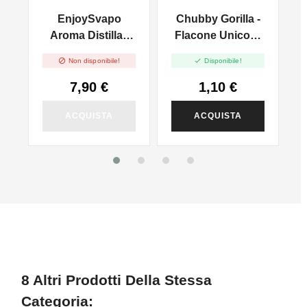
EnjoySvapo
Chubby Gorilla -
D
Aroma Distillati
Flacone Unicorn
Vanilla Tobacco -
Trasparente 60ml


Non disponibile!
Disponibile!
10 Ml
7,90 €
1,10 €
ACQUISTA
ACQUISTA
8 Altri Prodotti Della Stessa
Categoria: