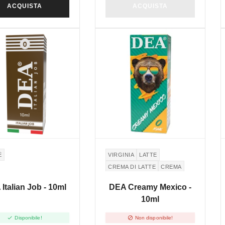
ACQUISTA
ACQUISTA
È
VIRGINIA
LATTE
CREMA DI LATTE
CREMA
TABACCO
LATAKIA
Italian Job - 10ml
DEA Creamy Mexico -
10ml


Disponibile!
Non disponibile!