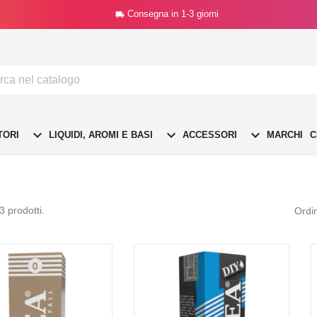
Consegna in 1-3 giorni




TORI
LIQUIDI, AROMI E BASI
ACCESSORI
MARCHI
C
3 prodotti.
Ordi