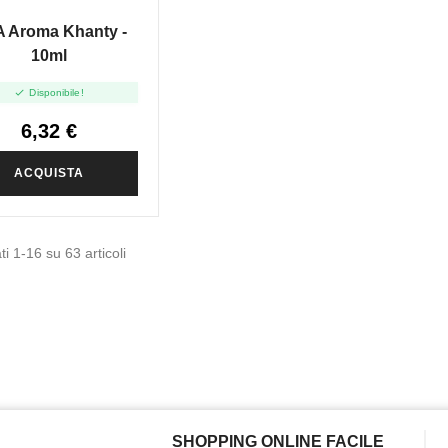
 Aroma Khanty -
10ml

Disponibile!
6,32 €
ACQUISTA
ti 1-16 su 63 articoli
SHOPPING ONLINE FACILE