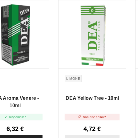
LIMONE
 Aroma Venere -
DEA Yellow Tree - 10ml
10ml


Disponibile!
Non disponibile!
6,32 €
4,72 €