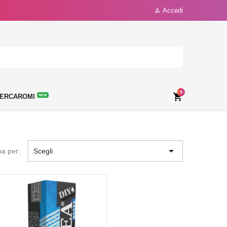
Accedi

0

ERCAROMI
NEW

na per:
Scegli