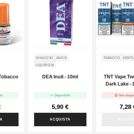
GHIACCIO
ANICE
TABACCO
KENT
LIQUIRIZIA
 Tobacco
DEA Inuit - 10ml
TNT Vape Tw
Dark Lake - D
Puri - 1


e!
Disponibile!
Non dispon
€
5,90 €
7,28 
TA
ACQUISTA
ACQUIS