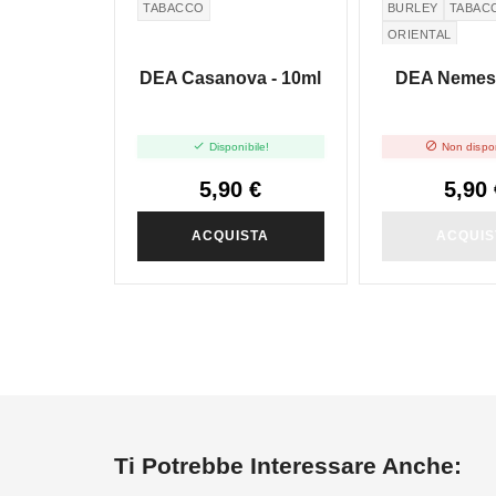
TABACCO
BURLEY
TABAC
ORIENTAL
DEA Casanova - 10ml
DEA Nemesi


Disponibile!
Non dispon
5,90 €
5,90 
ACQUISTA
ACQUIS
Ti Potrebbe Interessare Anche: