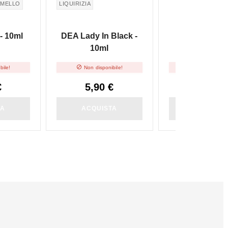
AMELLO
LIQUIRIZIA
- 10ml
DEA Lady In Black -
DEA Base Neu
10ml
20mg/ml - 


bile!
Non disponibile!
Non disponibi
€
5,90 €
3,00 €
TA
ACQUISTA
ACQUIST