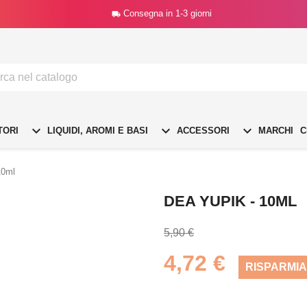
Consegna in 1-3 giorni




TORI
LIQUIDI, AROMI E BASI
ACCESSORI
MARCHI
C
10ml
DEA YUPIK - 10ML
5,90 €
4,72 €
RISPARMIA