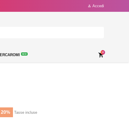
Accedi

0

ERCAROMI
NEW
 20%
Tasse incluse