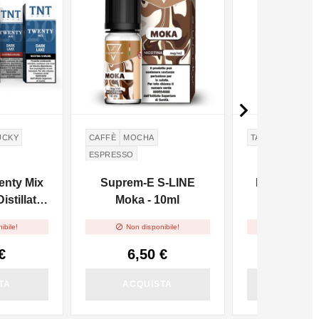

UCKY
CAFFÈ
MOCHA
TABACCO
ESPRESSO
enty Mix
Suprem-E S-LINE
DEA Sunligh
istillati
Moka - 10ml
0ml


ibile!
Non disponibile!
Non dispo
€
6,50 €
5,90
TA
ACQUISTA
ACQUI