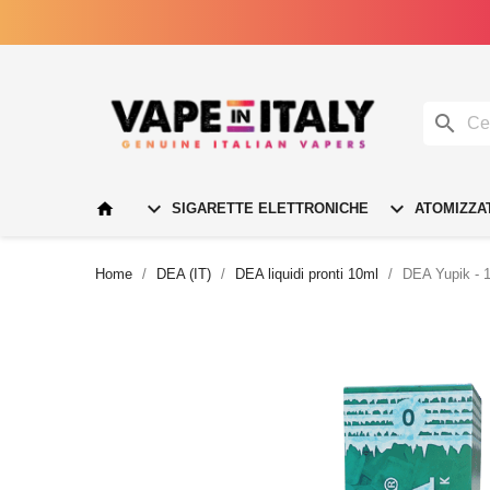




SIGARETTE ELETTRONICHE
ATOMIZZA
Home
DEA (IT)
DEA liquidi pronti 10ml
DEA Yupik - 