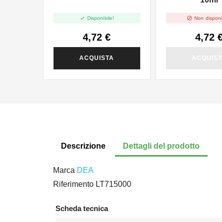


Disponibile!
Non disponi
4,72 €
4,72 
ACQUISTA
ACQUIS
Descrizione
Dettagli del prodotto
Marca
DEA
Riferimento
LT715000
Scheda tecnica