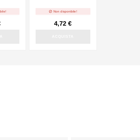

bile!
Non disponibile!
€
4,72 €
TA
ACQUISTA