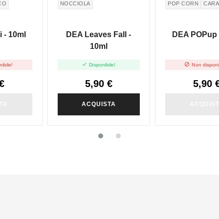
CO
NOCCIOLA
POP CORN
CAR
 - 10ml
DEA Leaves Fall -
DEA POPup 
10ml


ibile!
Disponibile!
Non disponi
€
5,90 €
5,90 
TA
ACQUISTA
ACQUIS