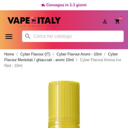
Consegna in 1-3 giorni

0




Home
Cyber Flavour (IT)
Cyber Flavour Aromi - 10ml
Cyber
Flavour Mentolati / ghiacciati - aromi 10ml
Cyber Flavour Aroma Ice
Red - 10ml