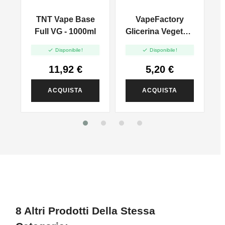
TNT Vape Base
VapeFactory
Full VG - 1000ml
Glicerina Vegetale
A
- 500ml


Disponibile!
Disponibile!
11,92 €
5,20 €
ACQUISTA
ACQUISTA
8 Altri Prodotti Della Stessa