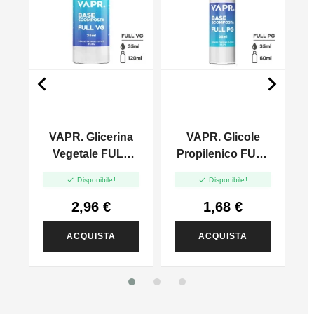


VAPR. Glicerina
VAPR. Glicole
l
Vegetale FULL
Propilenico FULL
VG - 35ml In
PG - 35ml In 60ml


Disponibile!
Disponibile!
120ml
2,96 €
1,68 €
ACQUISTA
ACQUISTA