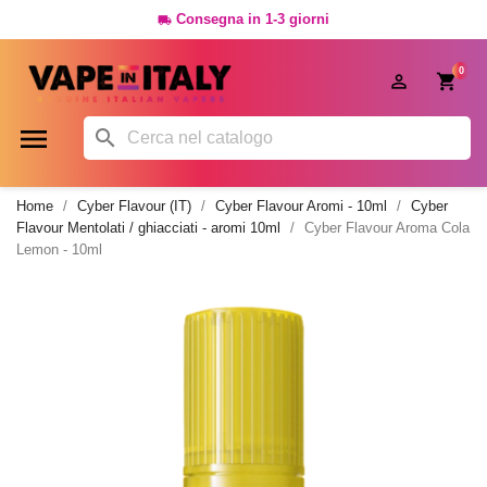
Consegna in 1-3 giorni

0




Home
Cyber Flavour (IT)
Cyber Flavour Aromi - 10ml
Cyber
Flavour Mentolati / ghiacciati - aromi 10ml
Cyber Flavour Aroma Cola
Lemon - 10ml