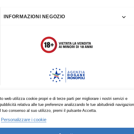

INFORMAZIONI NEGOZIO
Trovaci anche su:
o web utilizza cookie propri e di terze parti per migliorare i nostri servizi e
pubblicità relativa alle tue preferenze analizzando le tue abitudinidi navigazion
Facebook
Pinterest
Instagram
l tuo consenso al suo utilizzo, premi il pulsante Accetta.
Personalizzare i cookie
© 2026 - Vape in Italy srls - 10613270965