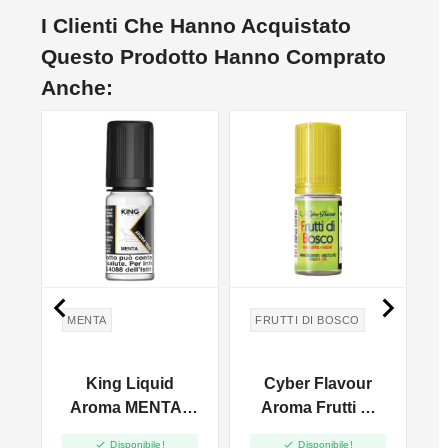
I Clienti Che Hanno Acquistato
Questo Prodotto Hanno Comprato
Anche:


MENTA
FRUTTI DI BOSCO
King Liquid
Cyber Flavour
Aroma MENTA -
Aroma Frutti Di
10ml
Bosco - 10ml


Disponibile!
Disponibile!