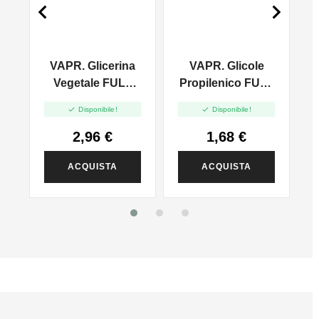


VAPR. Glicerina
VAPR. Glicole
l
Vegetale FULL
Propilenico FULL
VG - 35ml In
PG - 35ml In 60ml


Disponibile!
Disponibile!
120ml
2,96 €
1,68 €
ACQUISTA
ACQUISTA