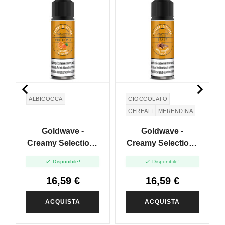


ALBICOCCA
CIOCCOLATO
CEREALI
MERENDINA
Goldwave -
Goldwave -
Creamy Selection -
Creamy Selection -
Virtuoso - Vape
Leale - Vape Shot


Disponibile!
Disponibile!
Shot 20ml
20ml
16,59 €
16,59 €
ACQUISTA
ACQUISTA