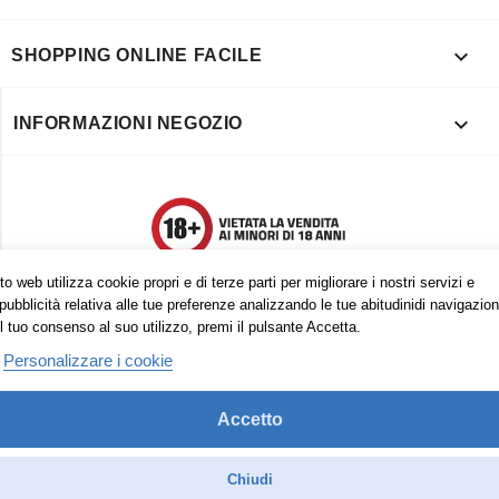

SHOPPING ONLINE FACILE

INFORMAZIONI NEGOZIO
o web utilizza cookie propri e di terze parti per migliorare i nostri servizi e
pubblicità relativa alle tue preferenze analizzando le tue abitudinidi navigazion
l tuo consenso al suo utilizzo, premi il pulsante Accetta.
Personalizzare i cookie
Accetto
Trovaci anche su:
Facebook
Pinterest
Instagram
Chiudi