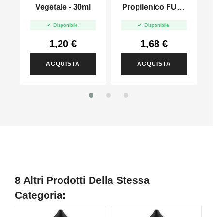
l
Vegetale - 30ml
Propilenico FULL
PG - 35ml In 60ml


Disponibile!
Disponibile!
1,20 €
1,68 €
ACQUISTA
ACQUISTA
8 Altri Prodotti Della Stessa
Categoria: