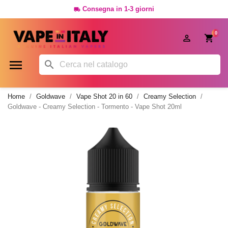
Consegna in 1-3 giorni

0




Home
Goldwave
Vape Shot 20 in 60
Creamy Selection
Goldwave - Creamy Selection - Tormento - Vape Shot 20ml