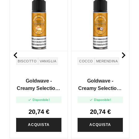
N


BISCOTTO
VANIGLIA
COCCO
MERENDINA
Goldwave -
Goldwave -
Creamy Selection -
Creamy Selection -
Sensibile - Vape
Invadente - Vape


Disponibile!
Disponibile!
Shot 20ml
Shot 20ml
20,74 €
20,74 €
ACQUISTA
ACQUISTA