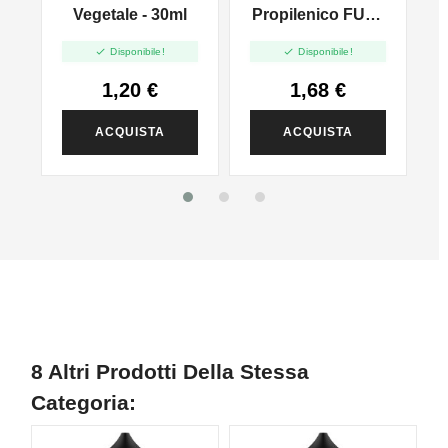
l
Vegetale - 30ml
Propilenico FULL
PG - 35ml In 60ml


Disponibile!
Disponibile!
1,20 €
1,68 €
ACQUISTA
ACQUISTA
8 Altri Prodotti Della Stessa
Categoria: