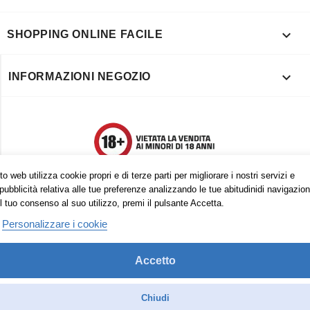

SHOPPING ONLINE FACILE

INFORMAZIONI NEGOZIO
o web utilizza cookie propri e di terze parti per migliorare i nostri servizi e
pubblicità relativa alle tue preferenze analizzando le tue abitudinidi navigazion
l tuo consenso al suo utilizzo, premi il pulsante Accetta.
Personalizzare i cookie
Accetto
Trovaci anche su:
Facebook
Pinterest
Instagram
Chiudi