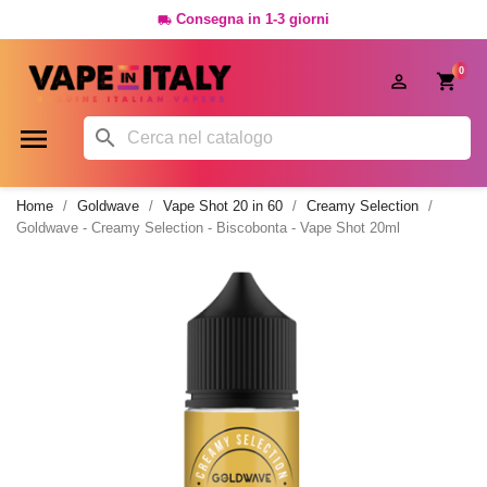
Consegna in 1-3 giorni

0




Home
Goldwave
Vape Shot 20 in 60
Creamy Selection
Goldwave - Creamy Selection - Biscobonta - Vape Shot 20ml