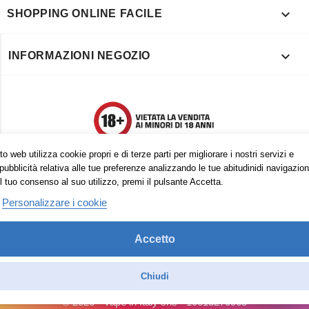

SHOPPING ONLINE FACILE

INFORMAZIONI NEGOZIO
o web utilizza cookie propri e di terze parti per migliorare i nostri servizi e
pubblicità relativa alle tue preferenze analizzando le tue abitudinidi navigazion
l tuo consenso al suo utilizzo, premi il pulsante Accetta.
Personalizzare i cookie
Accetto
Trovaci anche su:
Facebook
Pinterest
Instagram
Chiudi
© 2026 - Vape in Italy srls - 10613270965