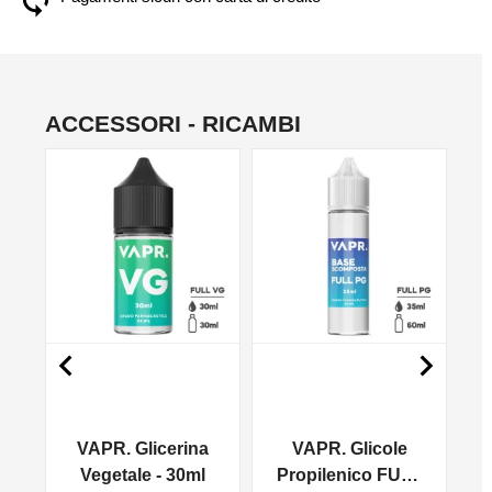
ACCESSORI - RICAMBI
NO


VAPR. Glicerina
VAPR. Glicole
l
Vegetale - 30ml
Propilenico FULL