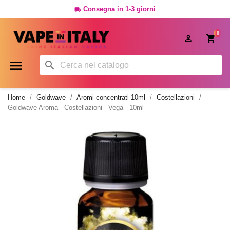
Consegna in 1-3 giorni

0




Home
Goldwave
Aromi concentrati 10ml
Costellazioni
Goldwave Aroma - Costellazioni - Vega - 10ml