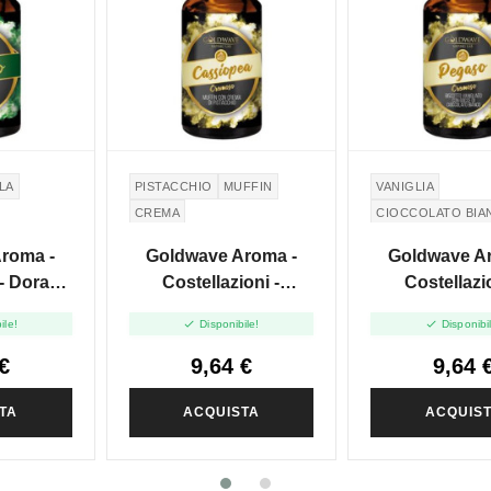
LA
PISTACCHIO
MUFFIN
VANIGLIA
CREMA
CIOCCOLATO BIA
BISCOTTO
roma -
Goldwave Aroma -
Goldwave A
 - Dorado
Costellazioni -
Costellazio
l
Cassiopea - 10ml
Pegaso - 


ile!
Disponibile!
Disponibi
€
9,64 €
9,64 
TA
ACQUISTA
ACQUIS