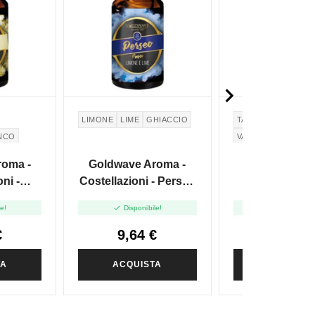

LIMONE
LIME
GHIACCIO
TABACCO
PISTAC
NCO
VANIGLIA
roma -
Goldwave Aroma -
Goldwave Ar
ni -
Costellazioni - Perseo
Costellazio
10ml
- 10ml
Serpens - 


le!
Disponibile!
Disponibile
€
9,64 €
9,64 €
TA
ACQUISTA
ACQUIST