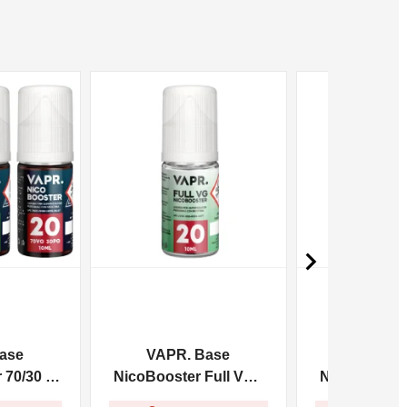
NON DISPONIBILE
NON DISPONIBILE

ase
VAPR. Base
VAPR. 
70/30 -
NicoBooster Full VG -
NicoBooster 
10ml
10m