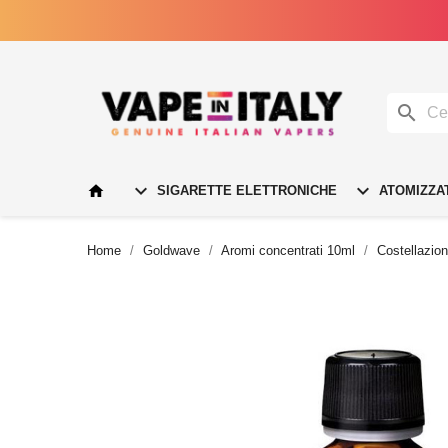




SIGARETTE ELETTRONICHE
ATOMIZZA
Home
Goldwave
Aromi concentrati 10ml
Costellazion