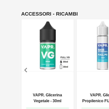
ACCESSORI - RICAMBI

VAPR. Glicerina
VAPR. Gli
Vegetale - 30ml
Propilenico F
35ml In 6