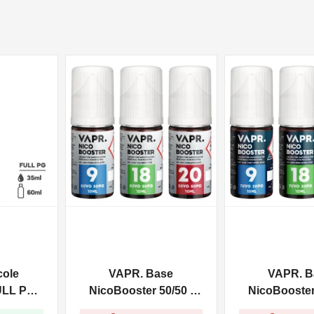
NON DISPONIBILE
NON DISPONIBILE
cole
VAPR. Base
VAPR. B
ULL PG -
NicoBooster 50/50 -
NicoBooster 
0ml
10ml
10ml