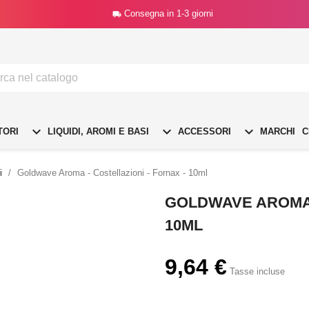
Consegna in 1-3 giorni




TORI
LIQUIDI, AROMI E BASI
ACCESSORI
MARCHI
C
i
Goldwave Aroma - Costellazioni - Fornax - 10ml
GOLDWAVE AROMA -
10ML
9,64 €
Tasse incluse