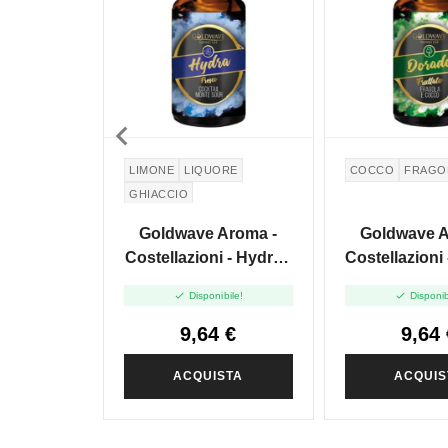

LIMONE
LIQUORE
COCCO
FRAGO
GHIACCIO
Goldwave Aroma -
Goldwave A
Costellazioni - Hydra -
Costellazioni
10ml
- 10m


Disponibile!
Disponib
9,64 €
9,64 
ACQUISTA
ACQUIS