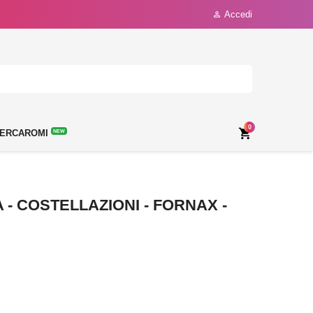
Accedi

0

ERCAROMI
NEW
 COSTELLAZIONI - FORNAX -