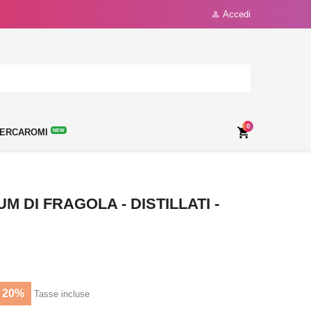
Accedi

0

ERCAROMI
NEW
M DI FRAGOLA - DISTILLATI -
 20%
Tasse incluse