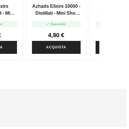
ORIENTAL
xirs
Azhads Elixirs 10000 -
Azhads Elix
BLACK CAVENDISH
 - Mini
Distillati - Mini Shot
Virginia In Mis
+10
10+10
Distillati - Mi


le!
Disponibile!
Disponibile
10+10
€
4,80 €
4,80 €
TA
ACQUISTA
ACQUIST