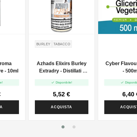
BURLEY
TABACCO
Aroma
Azhads Elixirs Burley
Cyber Flavou
e - 10ml
Extradry - Distillati -
- 500m
Mini Shot 10+10


e!
Disponibile!
Disponib
€
5,52 €
6,40 
TA
ACQUISTA
ACQUIS