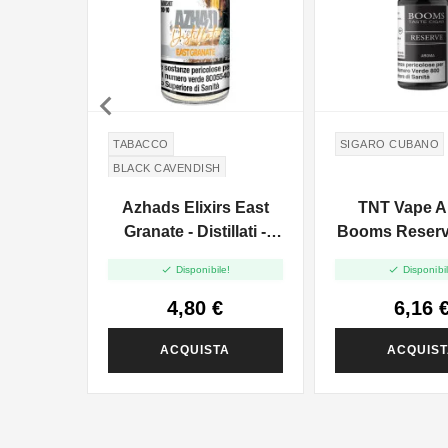

TABACCO
SIGARO CUBANO
BLACK CAVENDISH
MELOGRANO
Azhads Elixirs East
TNT Vape 
Granate - Distillati -
Booms Reserv
Mini Shot 10+10


Disponibile!
Disponibil
4,80 €
6,16 
ACQUISTA
ACQUIS