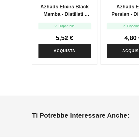
Azhads Elixirs Black
Azhads El
Mamba - Distillati -
Persian - Dis
Mini Shot 10+10
Mini Shot


Disponibile!
Disponib
5,52 €
4,80 
ACQUISTA
ACQUIS
Ti Potrebbe Interessare Anche: