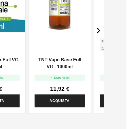

FRAGOLA
ANA
BANANA
r Full VG
TNT Vape Base Full
Dreamods
l
VG - 1000ml
Power Fruit
10m


ile!
Disponibile!
Disponi
€
11,92 €
7,12
TA
ACQUISTA
ACQUI