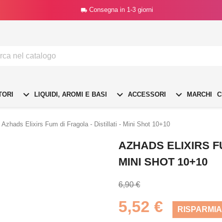
Consegna in 1-3 giorni




TORI
LIQUIDI, AROMI E BASI
ACCESSORI
MARCHI
C
Azhads Elixirs Fum di Fragola - Distillati - Mini Shot 10+10
AZHADS ELIXIRS FU
MINI SHOT 10+10
6,90 €
5,52 €
RISPARMIA