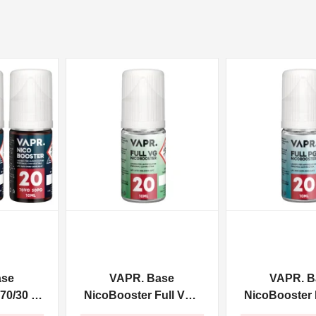
NON DISPONIBILE
NON DISPONIBILE
ase
VAPR. Base
VAPR. B
70/30 -
NicoBooster Full VG -
NicoBooster F
10ml
10ml