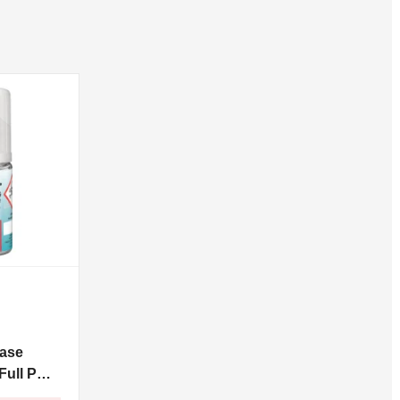
ase
ull PG -