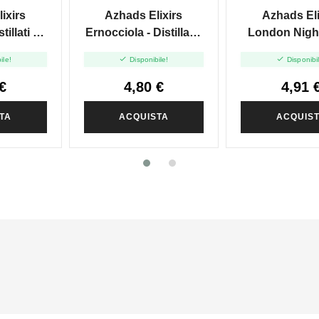
SIGARO TOSCANO
ixirs
Azhads Elixirs
Azhads Eli
tillati -
Ernocciola - Distillati -
London Night
 10+10
Mini Shot 10+10
Shot 10


ile!
Disponibile!
Disponibi
€
4,80 €
4,91 
TA
ACQUISTA
ACQUIS