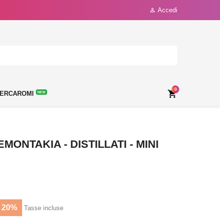
Accedi

0

ERCAROMI
NEW
MONTAKIA - DISTILLATI - MINI
 20%
Tasse incluse