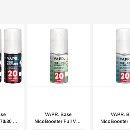
NON DISPONIBILE
NON DISPONIBILE
ase
VAPR. Base
VAPR. B
70/30 -
NicoBooster Full VG -
NicoBooster F
10ml
10ml