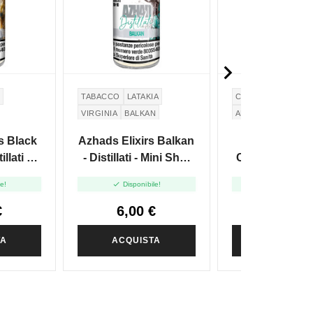

O
TABACCO
LATAKIA
CARAMELLO
LIQU
VIRGINIA
BALKAN
ANANAS
LATAKIA
VIRGINIA
s Black
Azhads Elixirs Balkan
Azhads Elix
llati -
- Distillati - Mini Shot
Carribean - Dist
10+10
10+10
Mini Shot 1


le!
Disponibile!
Disponibile
€
6,00 €
6,90 €
TA
ACQUISTA
ACQUIST