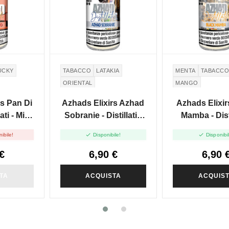
UCKY
TABACCO
LATAKIA
MENTA
TABACC
ORIENTAL
MANGO
rs Pan Di
Azhads Elixirs Azhad
Azhads Elixir
ati - Mini
Sobranie - Distillati -
Mamba - Disti
+10
Mini Shot 10+10
Mini Shot 


ibile!
Disponibile!
Disponibi
€
6,90 €
6,90 
TA
ACQUISTA
ACQUIS