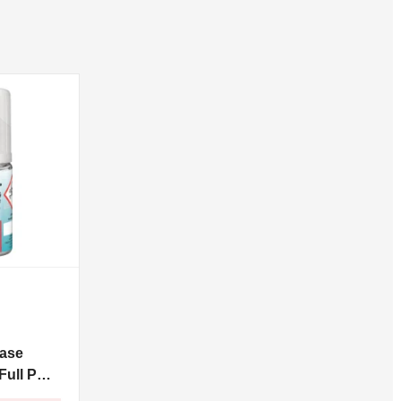
ase
ull PG -