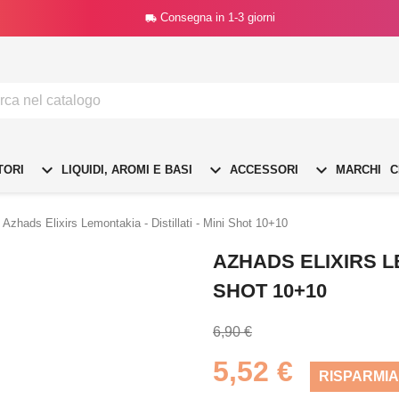
Consegna in 1-3 giorni




TORI
LIQUIDI, AROMI E BASI
ACCESSORI
MARCHI
C
Azhads Elixirs Lemontakia - Distillati - Mini Shot 10+10
AZHADS ELIXIRS LE
SHOT 10+10
6,90 €
5,52 €
RISPARMIA