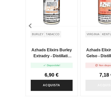

BURLEY
TABACCO
VIRGINIA
KENT
Azhads Elixirs Burley
Azhads Elixi
Extradry - Distillati -
Gelso - Distill
Mini Shot 10+10
Shot 10


Disponibile!
Non dispon
6,90 €
7,18 
ACQUISTA
ACQUIS