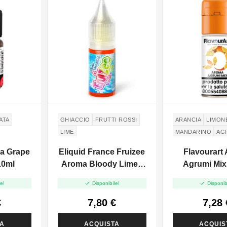
ATA
GHIACCIO
FRUTTI ROSSI
ARANCIA
LIMON
LIME
MANDARINO
AG
CITRUS
POMPEL
a Grape
Eliquid France Fruizee
Flavourart
10ml
Aroma Bloody Lime -
Agrumi Mix
10ml


e!
Disponibile!
Disponib
€
7,80 €
7,28 
TA
ACQUISTA
ACQUIS