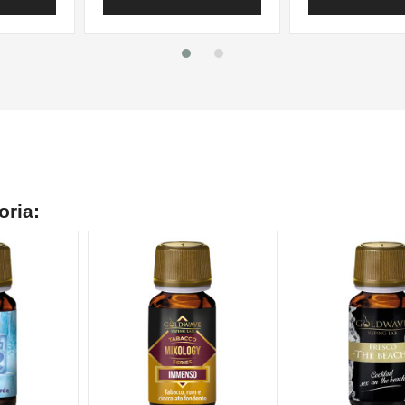
oria: