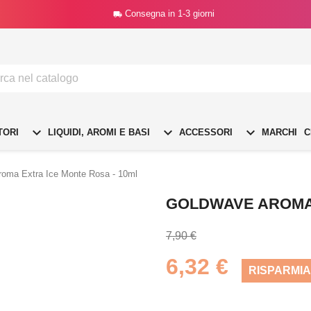
Consegna in 1-3 giorni




TORI
LIQUIDI, AROMI E BASI
ACCESSORI
MARCHI
C
oma Extra Ice Monte Rosa - 10ml
GOLDWAVE AROMA 
7,90 €
6,32 €
RISPARMIA