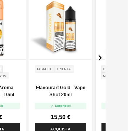

E
TABACCO
ORIENTAL
GHIACCIO
LAM
RUMI
MELOGRANO
MO ROSA
POMEGRANATE
 Aroma
Flavourart Gold - Vape
Suprem-E
 - 10ml
Shot 20ml
GranitONE


ile!
Disponibile!
Disponi
€
15,50 €
7,28
TA
ACQUISTA
ACQUI