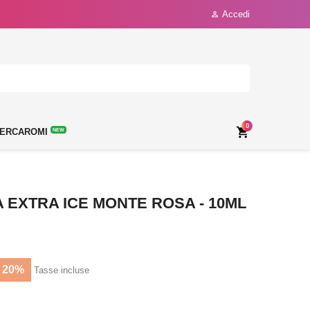
Accedi

0

ERCAROMI
NEW
EXTRA ICE MONTE ROSA - 10ML
 20%
Tasse incluse