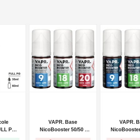
NON DISPONIBILE
NON DISPONIBILE
cole
VAPR. Base
VAPR. B
ULL PG -
NicoBooster 50/50 -
NicoBooster 
0ml
10ml
10ml