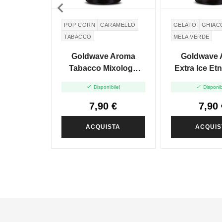

POP CORN
CARAMELLO
GELATO
GHIAC
TABACCO
MELA VERDE
Goldwave Aroma
Goldwave 
Tabacco Mixology
Extra Ice Etn
Madornale - 10ml


Disponibile!
Disponib
7,90 €
7,90 
ACQUISTA
ACQUIS