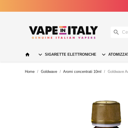




SIGARETTE ELETTRONICHE
ATOMIZZA
Home
Goldwave
Aromi concentrati 10ml
Goldwave Ar