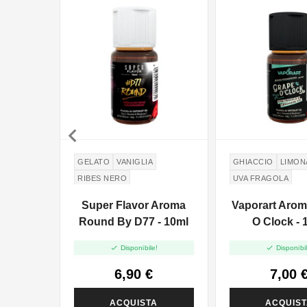

GELATO
VANIGLIA
GHIACCIO
LIMON
RIBES NERO
UVA FRAGOLA
Super Flavor Aroma
Vaporart Arom
Round By D77 - 10ml
O Clock - 


Disponibile!
Disponibil
6,90 €
7,00 
ACQUISTA
ACQUIS