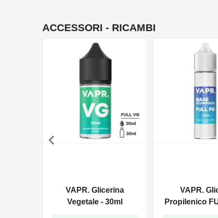
ACCESSORI - RICAMBI

VAPR. Glicerina
VAPR. Gli
Vegetale - 30ml
Propilenico F
35ml In 6