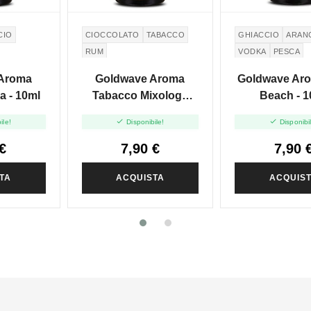
CIO
CIOCCOLATO
TABACCO
GHIACCIO
ARAN
RUM
VODKA
PESCA
Aroma
Goldwave Aroma
Goldwave Ar
a - 10ml
Tabacco Mixology
Beach - 1
Immenso - 10ml


ile!
Disponibile!
Disponibi
€
7,90 €
7,90 
TA
ACQUISTA
ACQUIS