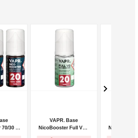
NON DISPONIBILE
NON DISPONIBILE

ase
VAPR. Base
VAPR. 
70/30 -
NicoBooster Full VG -
NicoBooster 
10ml
10m