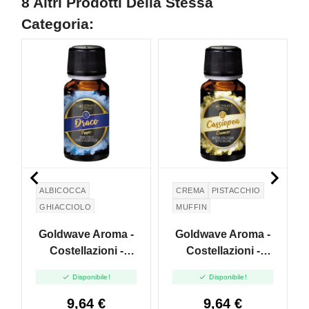
8 Altri Prodotti Della Stessa
Categoria:


ALBICOCCA
CREMA
PISTACCHIO
GHIACCIOLO
MUFFIN
Goldwave Aroma -
Goldwave Aroma -
Costellazioni -
Costellazioni -
Draco - 10ml
Cassiopea - 10ml


Disponibile!
Disponibile!
9,64 €
9,64 €