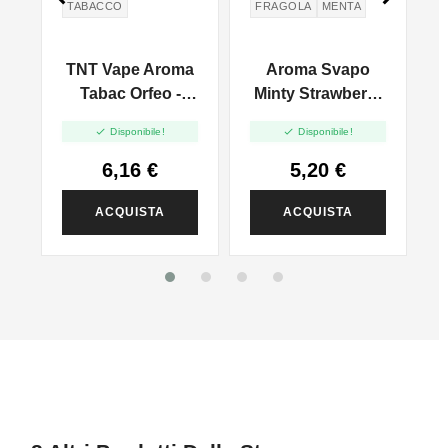
TABACCO
FRAGOLA
MENTA
a
TNT Vape Aroma
Aroma Svapo
Tabac Orfeo -
Minty Strawberry
10ml
- Minty Clouds -


Disponibile!
Disponibile!
Aroma 10ml
6,16 €
5,20 €
ACQUISTA
ACQUISTA