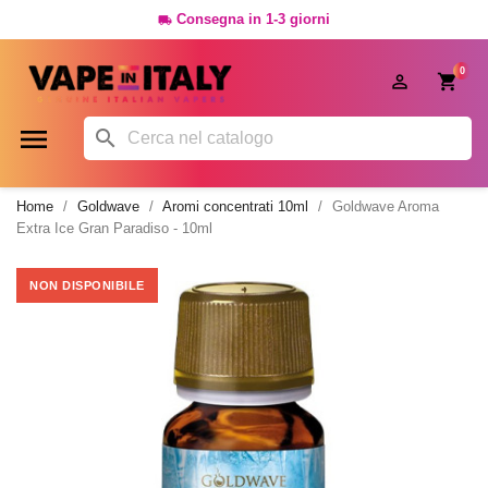
Consegna in 1-3 giorni

0




Home
Goldwave
Aromi concentrati 10ml
Goldwave Aroma
Extra Ice Gran Paradiso - 10ml
NON DISPONIBILE