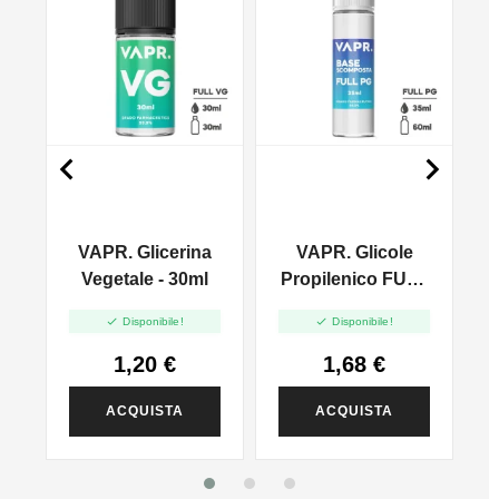


VAPR. Glicerina
VAPR. Glicole
l
Vegetale - 30ml
Propilenico FULL
PG - 35ml In 60ml


Disponibile!
Disponibile!
1,20 €
1,68 €
ACQUISTA
ACQUISTA