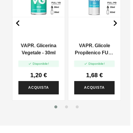


VAPR. Glicerina
VAPR. Glicole
l
Vegetale - 30ml
Propilenico FULL
PG - 35ml In 60ml


Disponibile!
Disponibile!
1,20 €
1,68 €
ACQUISTA
ACQUISTA