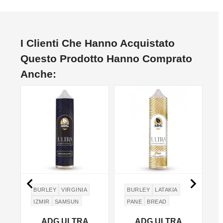
I Clienti Che Hanno Acquistato
Questo Prodotto Hanno Comprato
Anche:


BURLEY
VIRGINIA
BURLEY
LATAKIA
IZMIR
SAMSUN
PANE
BREAD
a
ADG ULTRA
ADG ULTRA