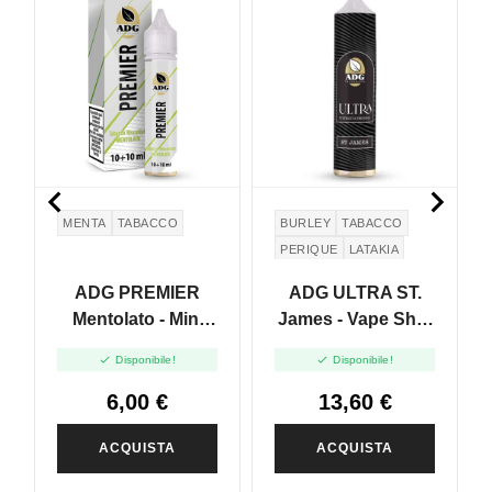


MENTA
TABACCO
BURLEY
TABACCO
PERIQUE
LATAKIA
ADG PREMIER
ADG ULTRA ST.
Mentolato - Mini
James - Vape Shot
Shot 10ml
20ml


Disponibile!
Disponibile!
6,00 €
13,60 €
ACQUISTA
ACQUISTA