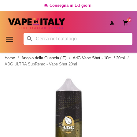
Consegna in 1-3 giorni

0




Home
Angolo della Guancia (IT)
AdG Vape Shot - 10ml / 20ml
ADG ULTRA SupRemo - Vape Shot 20ml