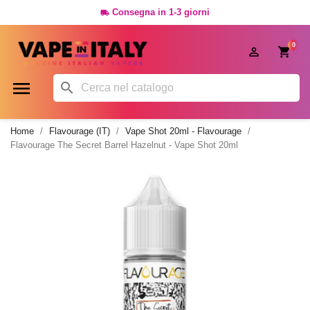
Consegna in 1-3 giorni

0




Home
Flavourage (IT)
Vape Shot 20ml - Flavourage
Flavourage The Secret Barrel Hazelnut - Vape Shot 20ml