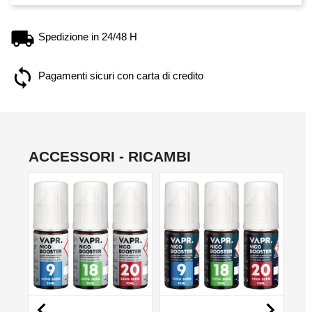
Spedizione in 24/48 H
Pagamenti sicuri con carta di credito
ACCESSORI - RICAMBI
NON DISPONIBILE
NON DISPONIBILE
NO

