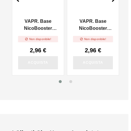
VAPR. Base
VAPR. Base
l
NicoBooster
NicoBooster
50/50 - 10ml
70/30 - 10ml


Non disponibile!
Non disponibile!
2,96 €
2,96 €
ACQUISTA
ACQUISTA