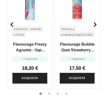


GHIACCIO
AGRUMI
FRAGOLA
CITRUS
GOMMA DA MASTICARE
Flavourage Freezy
Flavourage Bubble
Agrumix - Vape
Gum Strawberry -
Shot 20ml
Aroma Shot 20ml


Disponibile!
Disponibile!
18,20 €
17,50 €
ACQUISTA
ACQUISTA