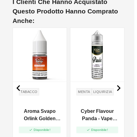
I Clienti Che Hanno Acquistato
Questo Prodotto Hanno Comprato
Anche:


TABACCO
MENTA
LIQUIRIZIA
Aroma Svapo
Cyber Flavour
Orlink Golden
Panda - Vape
pz
Sliced - Vintage
Shot 20ml


Disponibile!
Disponibile!
Tobacco - Aroma