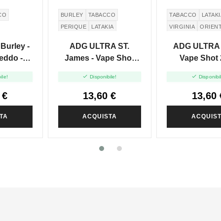
CO
BURLEY
TABACCO
TABACCO
LATAKI
PERIQUE
LATAKIA
VIRGINIA
ORIEN
SALE
urley -
ADG ULTRA ST.
ADG ULTRA 
reddo -
James - Vape Shot
Vape Shot 
 20ml
20ml


ile!
Disponibile!
Disponibi
 €
13,60 €
13,60 
TA
ACQUISTA
ACQUIS