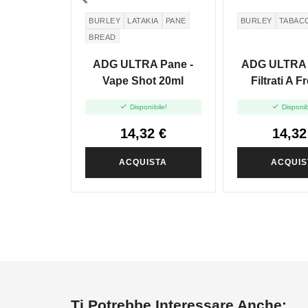
BURLEY
LATAKIA
PANE
BURLEY
TABAC
BREAD
ADG ULTRA Pane -
ADG ULTRA B
Vape Shot 20ml
Filtrati A F
Vape Shot


Disponibile!
Disponib
14,32 €
14,32
ACQUISTA
ACQUIS
Ti Potrebbe Interessare Anche: