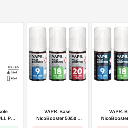
NON DISPONIBILE
NON DISPONIBILE
cole
VAPR. Base
VAPR. B
ULL PG -
NicoBooster 50/50 -
NicoBooster 
0ml
10ml
10ml