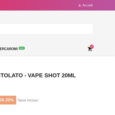
Accedi

0

ERCAROMI
NEW
TOLATO - VAPE SHOT 20ML
IA 20%
Tasse incluse