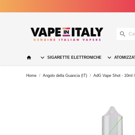




SIGARETTE ELETTRONICHE
ATOMIZZA
Home
Angolo della Guancia (IT)
AdG Vape Shot - 10ml 