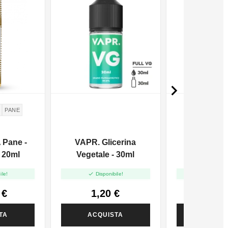

PANE
Pane -
VAPR. Glicerina
VAPR. Gli
 20ml
Vegetale - 30ml
Vegetale F
50ml In 


ile!
Disponibile!
Disponi
 €
1,20 €
2,00
TA
ACQUISTA
ACQUI