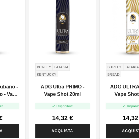
BURLEY
LATAKIA
BURLEY
LATAKIA
KENTUCKY
BREAD
ubano -
ADG Ultra PRIMO -
ADG ULTRA 
do - Vape
Vape Shot 20ml
Vape Shot
ml


e!
Disponibile!
Disponib
€
14,32 €
14,32
TA
ACQUISTA
ACQUIS