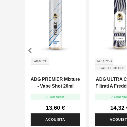

TABACCO
TABACCO
SIGARO CUBANO
ADG PREMIER Mixture
ADG ULTRA C
- Vape Shot 20ml
Filtrati A Fred
Shot 20


Disponibile!
Disponibil
13,60 €
14,32 
ACQUISTA
ACQUIS