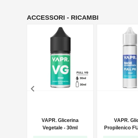
ACCESSORI - RICAMBI

VAPR. Glicerina
VAPR. Gli
Vegetale - 30ml
Propilenico F
35ml In 6