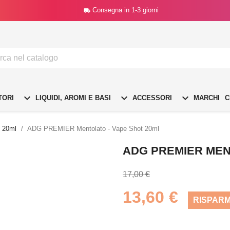
Consegna in 1-3 giorni




TORI
LIQUIDI, AROMI E BASI
ACCESSORI
MARCHI
C
/ 20ml
ADG PREMIER Mentolato - Vape Shot 20ml
ADG PREMIER MEN
17,00 €
13,60 €
RISPARM