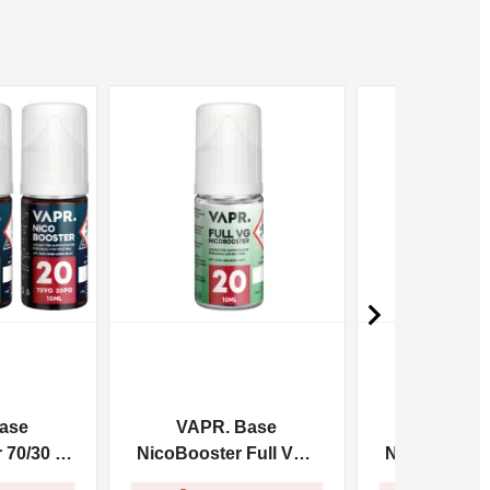
NON DISPONIBILE
NON DISPONIBILE

ase
VAPR. Base
VAPR. 
70/30 -
NicoBooster Full VG -
NicoBooster 
10ml
10m