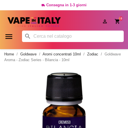
Consegna in 1-3 giorni

0




Home
Goldwave
Aromi concentrati 10ml
Zodiac
Goldwave
Aroma - Zodiac Series - Bilancia - 10ml