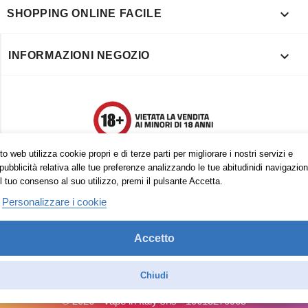

SHOPPING ONLINE FACILE

INFORMAZIONI NEGOZIO
o web utilizza cookie propri e di terze parti per migliorare i nostri servizi e
pubblicità relativa alle tue preferenze analizzando le tue abitudinidi navigazion
l tuo consenso al suo utilizzo, premi il pulsante Accetta.
Personalizzare i cookie
Accetto
Trovaci anche su:
Facebook
Pinterest
Instagram
Chiudi
© 2026 - Vape in Italy srls - 10613270965