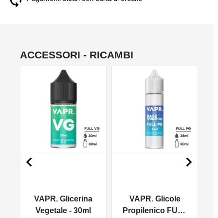
ACCESSORI - RICAMBI
NO


VAPR. Glicerina
VAPR. Glicole
l
Vegetale - 30ml
Propilenico FULL