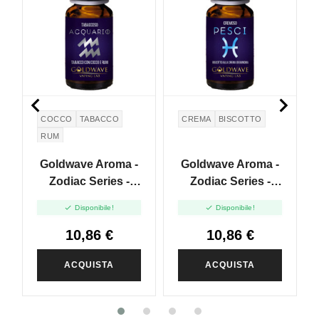


COCCO
TABACCO
CREMA
BISCOTTO
RUM
Goldwave Aroma -
Goldwave Aroma -
Zodiac Series -
Zodiac Series -
Acquario - 10ml
Pesci - 10ml


Disponibile!
Disponibile!
10,86 €
10,86 €
ACQUISTA
ACQUISTA