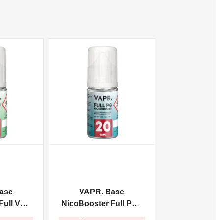
NON DISPONIBILE
ase
VAPR. Base
ull VG -
NicoBooster Full PG -
10ml