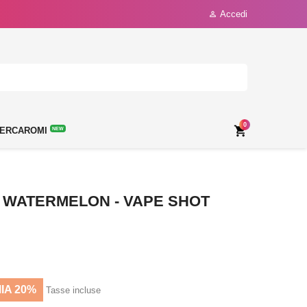
Accedi

0

ERCAROMI
NEW
- WATERMELON - VAPE SHOT
IA 20%
Tasse incluse