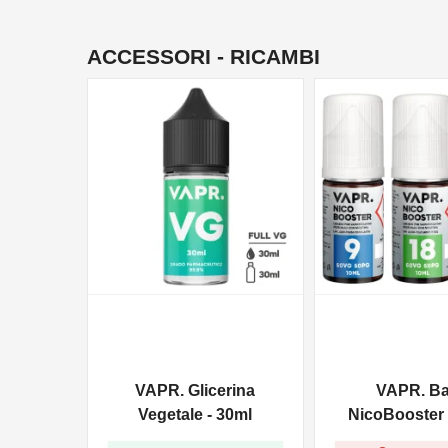
ACCESSORI - RICAMBI
NON DISPONIBILE
VAPR. Glicerina
VAPR. B
Vegetale - 30ml
NicoBooster 
10ml