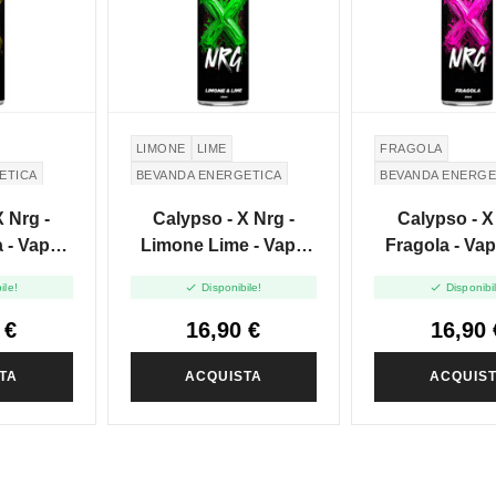
LIMONE
LIME
FRAGOLA
ETICA
BEVANDA ENERGETICA
BEVANDA ENERGE
 Nrg -
Calypso - X Nrg -
Calypso - X
 - Vape
Limone Lime - Vape
Fragola - Va
0ml
Shot 20ml
20ml


ile!
Disponibile!
Disponibi
 €
16,90 €
16,90 
TA
ACQUISTA
ACQUIS