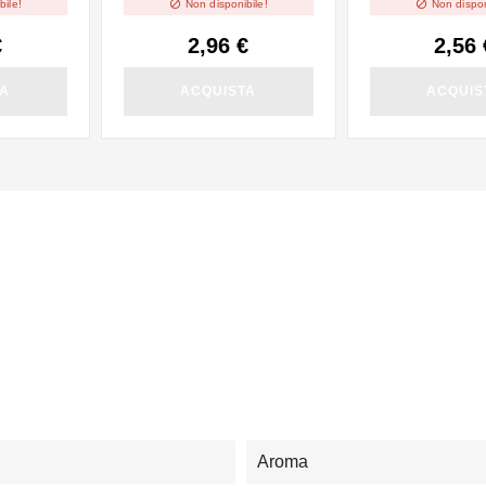


bile!
Non disponibile!
Non dispon
€
2,96 €
2,56 
TA
ACQUISTA
ACQUIS
Aroma