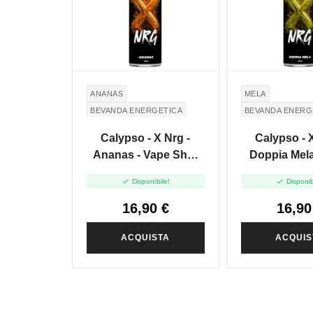
ANANAS
MELA
BEVANDA ENERGETICA
BEVANDA ENERG
MELA VERDE
Calypso - X Nrg -
Calypso - X
Ananas - Vape Shot
Doppia Mela
20ml
Shot 2


Disponibile!
Disponib
16,90 €
16,90
ACQUISTA
ACQUIS