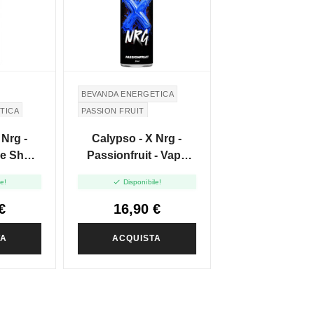
BEVANDA ENERGETICA
TICA
PASSION FRUIT
 Nrg -
Calypso - X Nrg -
pe Shot
Passionfruit - Vape
Shot 20ml

le!
Disponibile!
€
16,90 €
TA
ACQUISTA