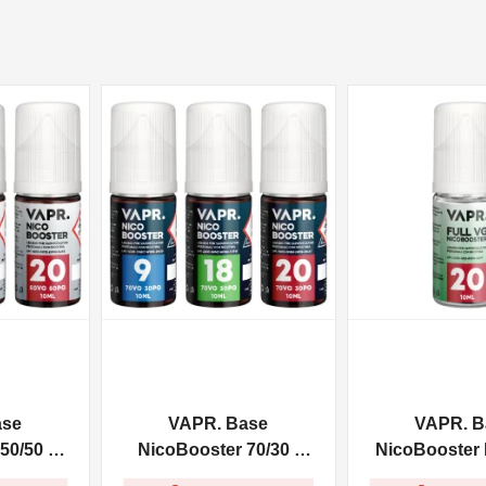
NON DISPONIBILE
NON DISPONIBILE
ase
VAPR. Base
VAPR. B
50/50 -
NicoBooster 70/30 -
NicoBooster F
10ml
10ml