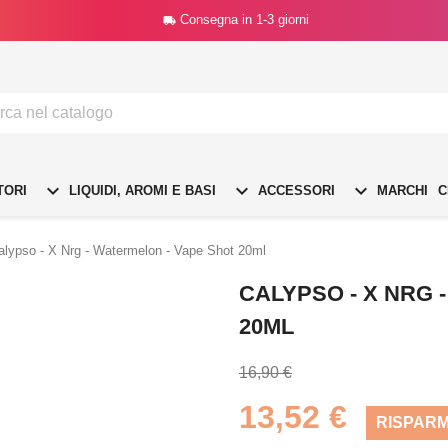
Consegna in 1-3 giorni




TORI
LIQUIDI, AROMI E BASI
ACCESSORI
MARCHI
C
alypso - X Nrg - Watermelon - Vape Shot 20ml
CALYPSO - X NRG 
20ML
16,90 €
13,52 €
RISPARM