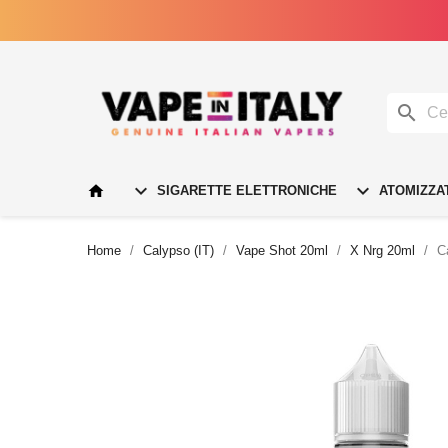




SIGARETTE ELETTRONICHE
ATOMIZZA
Home
Calypso (IT)
Vape Shot 20ml
X Nrg 20ml
C