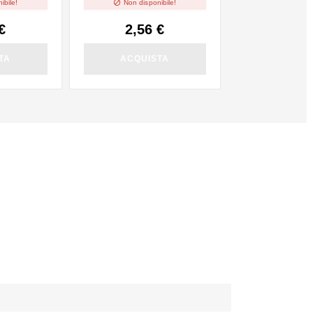

ibile!
Non disponibile!
€
2,56 €
TA
ACQUISTA