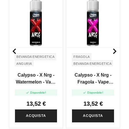


BEVANDA ENERGETICA
FRAGOLA
ANGURIA
BEVANDA ENERGETICA
Calypso - X Nrg -
Calypso - X Nrg -
Watermelon - Vape
Fragola - Vape
Shot 20ml
Shot 20ml


Disponibile!
Disponibile!
13,52 €
13,52 €
ACQUISTA
ACQUISTA