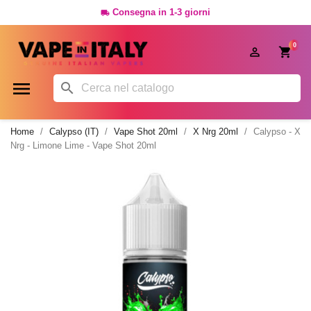
Consegna in 1-3 giorni

0




Home
Calypso (IT)
Vape Shot 20ml
X Nrg 20ml
Calypso - X
Nrg - Limone Lime - Vape Shot 20ml