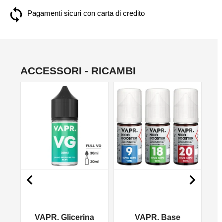
Pagamenti sicuri con carta di credito
ACCESSORI - RICAMBI
NON DISPONIBILE
NO


VAPR. Glicerina
VAPR. Base