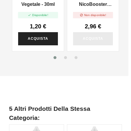
l
Vegetale - 30ml
NicoBooster
50/50 - 10ml


Disponibile!
Non disponibile!
1,20 €
2,96 €
ACQUISTA
ACQUISTA
5 Altri Prodotti Della Stessa
Categoria: