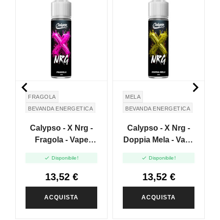


FRAGOLA
MELA
BEVANDA ENERGETICA
BEVANDA ENERGETICA
MELA VERDE
Calypso - X Nrg -
Calypso - X Nrg -
Fragola - Vape
Doppia Mela - Vape
Shot 20ml
Shot 20ml


Disponibile!
Disponibile!
13,52 €
13,52 €
ACQUISTA
ACQUISTA