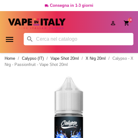
Consegna in 1-3 giorni

0




Home
Calypso (IT)
Vape Shot 20ml
X Nrg 20ml
Calypso - X
Nrg - Passionfruit - Vape Shot 20ml