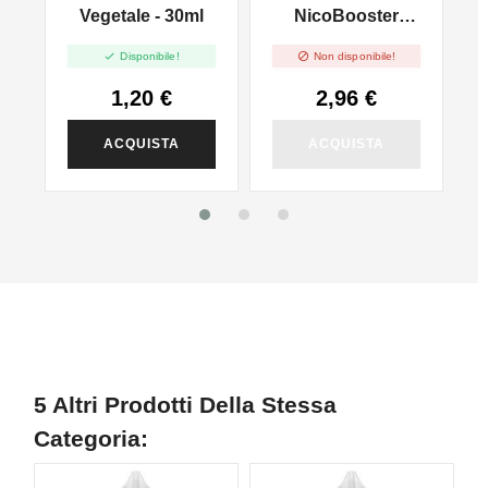
l
Vegetale - 30ml
NicoBooster
50/50 - 10ml


Disponibile!
Non disponibile!
1,20 €
2,96 €
ACQUISTA
ACQUISTA
5 Altri Prodotti Della Stessa
Categoria: