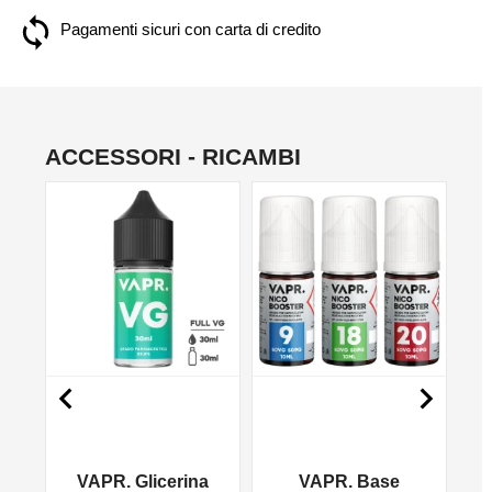
Pagamenti sicuri con carta di credito
ACCESSORI - RICAMBI
NON DISPONIBILE
NO


VAPR. Glicerina
VAPR. Base