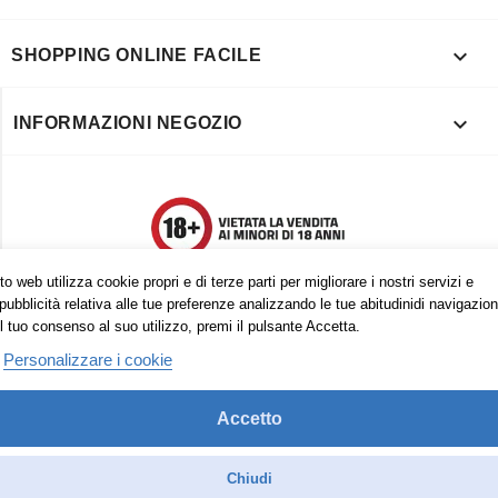

SHOPPING ONLINE FACILE

INFORMAZIONI NEGOZIO
o web utilizza cookie propri e di terze parti per migliorare i nostri servizi e
pubblicità relativa alle tue preferenze analizzando le tue abitudinidi navigazion
l tuo consenso al suo utilizzo, premi il pulsante Accetta.
Personalizzare i cookie
Accetto
Trovaci anche su:
Facebook
Pinterest
Instagram
Chiudi